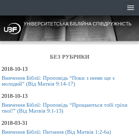
УНІВЕРСИТЕТСЬКА БІБЛІЙНА СПІВДРУЖНІСТЬ
БЕЗ РУБРИКИ
2018-10-13
Вивчення Біблії: Проповідь “Поки з ними ще є
молодий” (Від Матвія 9:14-17)
2018-10-13
Вивчення Біблії: Проповідь “Прощаються тобі гріхи
твої!” (Від Матвія 9:1-13)
2018-03-31
Вивчення Біблії: Питання (Від Матвія 1:2-6а)