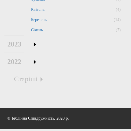
Квітень
(4)
Березень
(14)
Січень
(7)
2023
2022
Старіші
© Біблійна Співдружність, 2020 р.