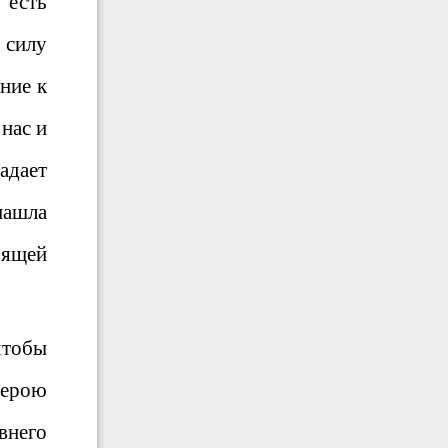
 есть
т силу
ние к
нас и
адает
нашла
оящей
чтобы
верою
внего