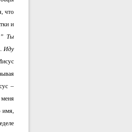
я, что
тки и
:
” Ты
. Иду
исус
зывая
сус –
 меня
 имя,
еделе