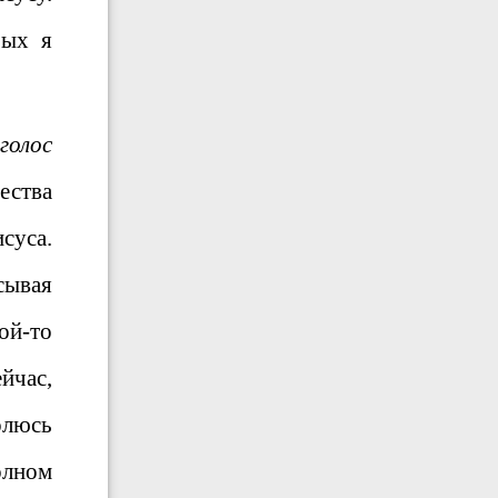
рых я
голос
ества
суса.
сывая
ой-то
йчас,
олюсь
олном