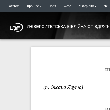
Головна
Про нас
Події
Фото
Матеріали
Де 
УНІВЕРСИТЕТСЬКА БІБЛІЙНА СПІВДРУЖ
И
(п. Оксана Леута)
И