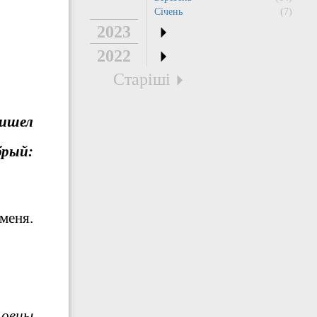
Січень
(7)
2023
2022
Старіші
ришел
брый:
меня.
 овцы