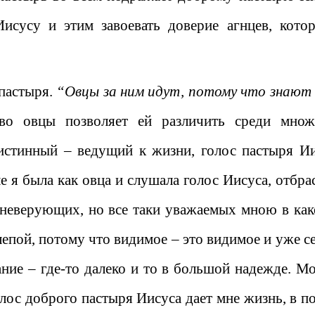
исусу и этим завоевать доверие агнцев, кото
 пастыря.
“Овцы за ним идут, потому что знают 
во овцы позволяет ей различить среди множ
истинный – ведущий к жизни, голос пастыря Ии
е я была как овца и слушала голос Иисуса, отбра
 неверующих, но все таки уважаемых мною в как
лепой, потому что видимое – это видимое и уже се
щание – где-то далеко и то в большой надежде. М
олос доброго пастыря Иисуса дает мне жизнь, в п