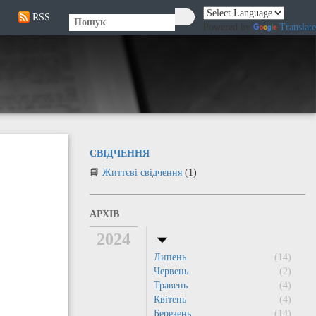
RSS
🔍
Powered by
Translate
СВІДЧЕННЯ
Життєві свідчення
(1)
АРХІВ
2024
Липень
(14)
Червень
(2)
Травень
(4)
Квітень
(4)
Березень
(14)