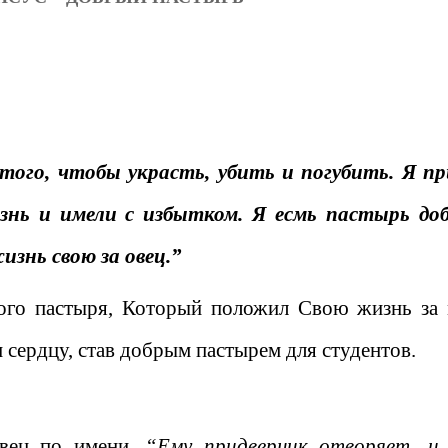
того, чтобы украсть, убить и погубить. Я п
знь и имели с избытком. Я есмь пастырь до
знь свою за овец.”
ого пастыря, Который положил Свою жизнь за 
сердцу, став добрым пастырем для студентов.
овец по имени.
“Ему придверник отворяет, и