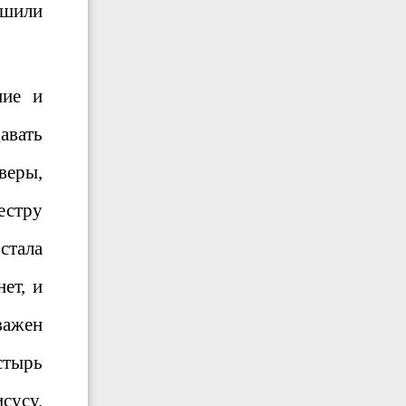
ешили
ние и
авать
веры,
естру
стала
ет, и
важен
стырь
сусу.