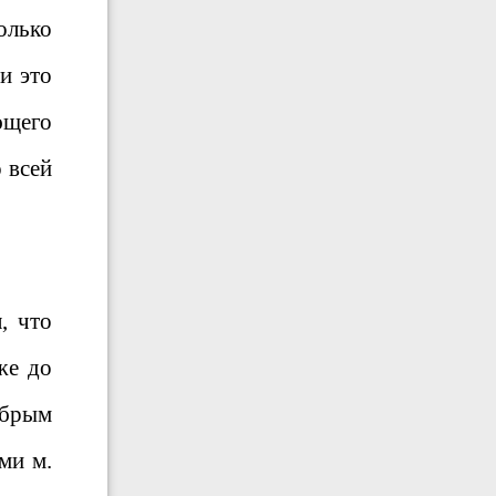
олько
и это
ющего
 всей
, что
же до
обрым
ми м.