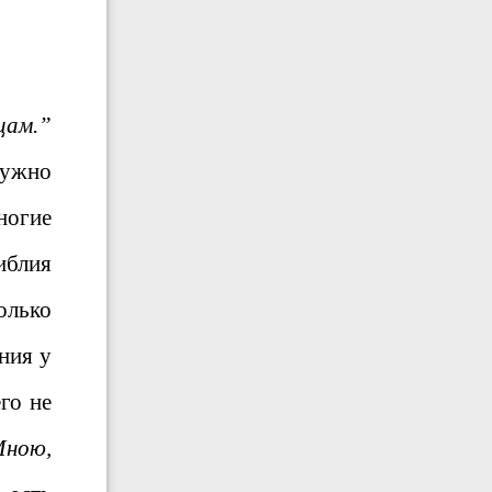
цам.”
нужно
ногие
иблия
только
ния у
го не
Мною,