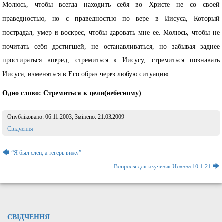
Молюсь, чтобы всегда находить себя во Христе не со своей
праведностью, но с праведностью по вере в Иисуса, Который
пострадал, умер и воскрес, чтобы даровать мне ее. Молюсь, чтобы не
почитать себя достигшей, не останавливаться, но забывая заднее
простираться вперед, стремиться к Иисусу, стремиться познавать
Иисуса, изменяться в Его образ через любую ситуацию.
Одно слово: Стремиться к цели(небесному)
Опубліковано:
06.11.2003
, Змінено:
21.03.2009
Розділ:
Свідчення
Навігація
🡄
“Я был слеп, а теперь вижу”
записів
🡆
Вопросы для изучения Иоанна 10:1-21
СВІДЧЕННЯ