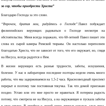
за сор, чтобы приобрести Христа”
Благодарю Господа за это слово.
“Впрочем, братия мои, радуйтесь о Господе”
.Павел побуждает
филиппийских верующих радоваться о Господе несмотря на
обстоятельства. Меня всегда поражало, что 60-летний Павел пишет эти
слова их сырой камеры Римской тюрьмы. Он настолько переполнен
благодатью Христа, что не зависит от того, что его окружает, но, глядя
на Иисуса, всегда радуется о Нем.
В жизни верующих есть разные трудности, заботы, искушения,
болезни. У нас в лаборатории последние полторы недели очень много
работы, что мы задерживаемся на 1,5-2 часа. Краснозвездный проспект
перерыт и поэтому там постоянная текучка. Так что домой приезжаю
поздно. Устаю или это мне просто не нравиться. Я потеряла радость
потому, что смотрела не на Иисуса, а на окружающее и пускала заботы
в свое сердце. В автобусе у людей очень темные усталые, злые лица,