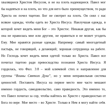
хвалящиеся Христом Иисусом, и не на плоть надеющиеся. Павел мог
бы надеяться и на плоть, но что для него было преимуществом, то ради
Христа он почел тщетою. Бог не смотрит на плоть. Он снял с нас
всякие одежды, чтобы одеть во Христа Иисуса. Наилучшая одежда, в
которой хочет видеть меня Бог – это Христос. Никакая другая, как бы
она не нравилась мне или другим, не нравиться и не может угодить
Ему. Мне нравятся разные одежды. Например: самый многодетный
пастырь, не говорящий, а делающий; хорошая сотрудница на работе.
Но Господь хочет видеть меня одетой только во Христа. Павел все
почитал тщетою ради превосходства познания Христа Иисуса. Я
гордилась, что Фил. 3:8 – мой ключевой стих и направление для
группы
“Воины Святого Духа”
, но у меня неправильная система
ценностей. Поставить Иисуса на первое место мне часто мешают
именно гордость, самодовольство, само праведность. Это именно то,
что Павел почитал за сор, чтобы найтись во Христе с праведностью от
Бога по вере. Мое место – во Христе. Только в Нем я могу найти себя.