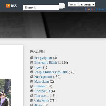
RSS
🔍
Powered by
Translate
РОЗДІЛИ
Без рубрики
(4)
Вивчення Біблії
(1 834)
Відео
(1)
Історія Київського UBF
(35)
Конференції
(150)
Матеріали
(2)
Новини
(81)
Посилання
(6)
Про нас…
(13)
Свідчення
(71)
Фото
(31)