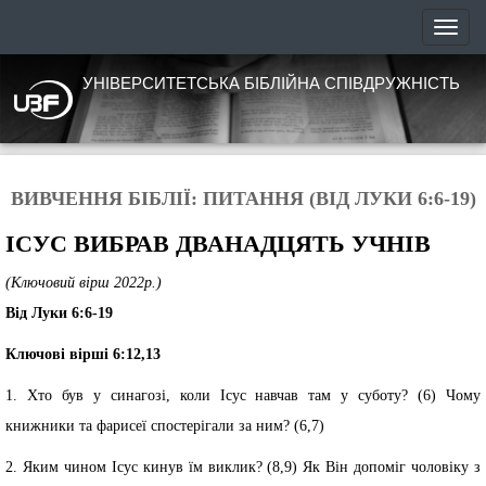
УНІВЕРСИТЕТСЬКА БІБЛІЙНА СПІВДРУЖНІСТЬ
ВИВЧЕННЯ БІБЛІЇ: ПИТАННЯ (ВІД ЛУКИ 6:6-19)
ІСУС ВИБРАВ ДВАНАДЦЯТЬ УЧНІВ
(Ключовий вірш 2022р.)
Від Луки 6:6-19
Ключові вірші 6:12,13
1. Хто був у синагозі, коли Ісус навчав там у суботу? (6) Чому
книжники та фарисеї спостерігали за ним? (6,7)
2. Яким чином Ісус кинув їм виклик? (8,9) Як Він допоміг чоловіку з