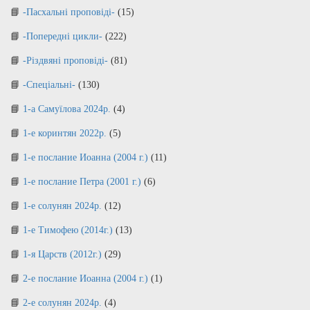
-Пасхальні проповіді-
(15)
-Попередні цикли-
(222)
-Різдвяні проповіді-
(81)
-Спеціальні-
(130)
1-а Самуїлова 2024р.
(4)
1-е коринтян 2022р.
(5)
1-е послание Иоанна (2004 г.)
(11)
1-е послание Петра (2001 г.)
(6)
1-е солунян 2024р.
(12)
1-е Тимофею (2014г.)
(13)
1-я Царств (2012г.)
(29)
2-е послание Иоанна (2004 г.)
(1)
2-е солунян 2024р.
(4)