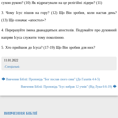
сухою рукою? (10) Як відреагували на це релігійні лідери? (11)
3. Чому Ісус пішов на гору? (12) Що Він зробив, коли настав день?
(13) Що означає «апостол»?
4. Перерахуйте імена дванадцятьох апостолів. Подумайте про духовний
напрям Ісуса служити тому поколінню.
5. Хто прийшов до Ісуса? (17-19) Що Він зробив для них?
11.01.2022
Розділ:
-Спеціальні-
Навігація
🡄
Вивчення Біблії: Проповідь “Бог послав свого сина” (До Галатiв 4:4-5)
записів
🡆
Вивчення Біблії: Проповідь “Ісус вибрав 12 учнів” (Від Луки 6:6-19)
ВИВЧЕННЯ БІБЛІЇ