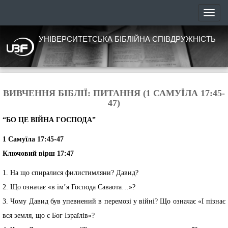
УНІВЕРСИТЕТСЬКА БІБЛІЙНА СПІВДРУЖНІСТЬ
ВИВЧЕННЯ БІБЛІЇ: ПИТАННЯ (1 САМУЇЛА 17:45-
47)
“БО ЦЕ ВІЙНА ГОСПОДА”
1 Самуїла 17:45-47
Ключовий вірш 17:47
1. На що спиралися филистимляни? Давид?
2. Що означає «в ім’я Господа Саваота…»?
3. Чому Давид був упевнений в перемозі у війні? Що означає «І пізнає
вся земля, що є Бог Ізраїлів»?