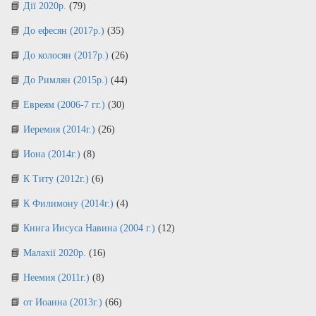
Дії 2020р.
(79)
До ефесян (2017р.)
(35)
До колосян (2017р.)
(26)
До Римлян (2015р.)
(44)
Евреям (2006-7 гг.)
(30)
Иеремия (2014г.)
(26)
Иона (2014г.)
(8)
К Титу (2012г.)
(6)
К Филимону (2014г.)
(4)
Книга Иисуса Навина (2004 г.)
(12)
Малахії 2020р.
(16)
Неемия (2011г.)
(8)
от Иоанна (2013г.)
(66)