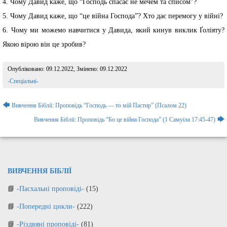
4. Чому Давид каже, що “Господь спасає не мечем та списом”?
5. Чому Давид каже, що “це війна Господа”? Хто дає перемогу у війні?
6. Чому ми можемо навчитися у Давида, який кинув виклик Ґоліяту?
Якою вірою він це зробив?
Опубліковано:
09.12.2022
, Змінено:
09.12.2022
Розділ:
-Спеціальні-
Навігація
🡄
Вивчення Біблії: Проповідь “Господь — то мій Пастир” (Псалом 22)
записів
🡆
Вивчення Біблії: Проповідь “Бо це війна Господа” (1 Самуїла 17:45-47)
ВИВЧЕННЯ БІБЛІЇ
-Пасхальні проповіді-
(15)
-Попередні цикли-
(222)
-Різдвяні проповіді-
(81)