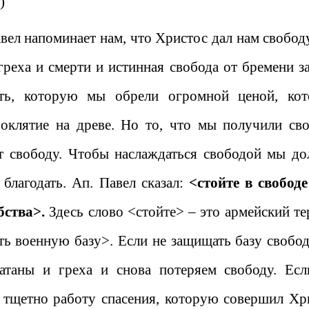
)
авел напоминает нам, что Христос дал нам свободу
греха и смерти и истинная свобода от бремени за
сть, которую мы обрели огромной ценой, ко
роклятие на древе. Но то, что мы получили сво
ет свободу. Чтобы наслаждаться свободой мы д
 благодать. Ап. Павел сказал:
<стойте в свободе
бства>.
Здесь слово <стойте> – это армейский те
ь военную базу>. Если не защищать базу свобод
сатаны и греха и снова потеряем свободу. Ес
т тщетно работу спасения, которую совершил Хр