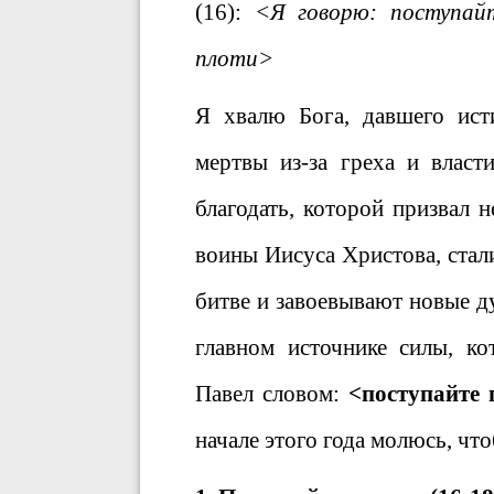
(16):
<Я говорю: поступайт
плоти>
Я хвалю Бога, давшего ист
мертвы из-за греха и власт
благодать, которой призвал
воины Иисуса Христова, ста
битве и завоевывают новые д
главном источнике силы, к
Павел словом:
<поступайте 
начале этого года молюсь, чт