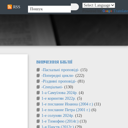
RSS
🔍
Powered by
Translate
ВИВЧЕННЯ БІБЛІЇ
-Пасхальні проповіді-
(15)
-Попередні цикли-
(222)
-Різдвяні проповіді-
(81)
-Спеціальні-
(130)
1-а Самуїлова 2024р.
(4)
1-е коринтян 2022р.
(5)
1-е послание Иоанна (2004 г.)
(11)
1-е послание Петра (2001 г.)
(6)
1-е солунян 2024р.
(12)
1-е Тимофею (2014г.)
(13)
1-я Царств (2012г.)
(29)