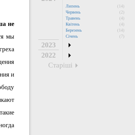
Липень
(14)
Червень
(2)
Травень
(4)
ша не
Квітень
(4)
Березень
(14)
я мы
Січень
(7)
2023
греха
2022
дения
Старіші
ния и
ободу
икают
такие
ногда