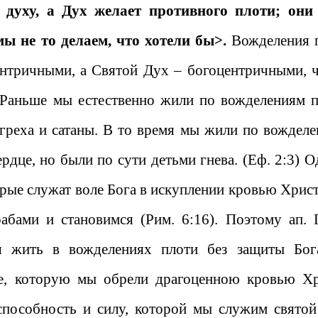
 духу, а Дух желает противного плоти; они
мы не то делаем, что хотели бы>.
Вожделения 
центричными, а Святой Дух – богоцентричными, 
Раньше мы естественно жили по вожделениям п
греха и сатаны. В то время мы жили по вожделе
ердце, но были по сути детьми гнева. (Еф. 2:3) 
орые служат воле Бога в искуплении кровью Христ
абами и становимся (Рим. 6:16). Поэтому ап. 
бя жить в вожделениях плоти без защиты Бог
де, которую мы обрели драгоценною кровью Хр
способность и силу, которой мы служим святой