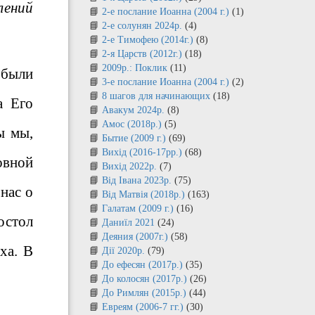
лений
2-е послание Иоанна (2004 г.)
(1)
2-е солунян 2024р.
(4)
2-е Тимофею (2014г.)
(8)
2-я Царств (2012г.)
(18)
2009р.: Поклик
(11)
 были
3-е послание Иоанна (2004 г.)
(2)
8 шагов для начинающих
(18)
а Его
Авакум 2024р.
(8)
Амос (2018р.)
(5)
ы мы,
Бытие (2009 г.)
(69)
Вихід (2016-17рр.)
(68)
овной
Вихід 2022р.
(7)
Від Івана 2023р.
(75)
нас о
Від Матвія (2018р.)
(163)
Галатам (2009 г.)
(16)
остол
Даниїл 2021
(24)
Деяния (2007г.)
(58)
ха. В
Дії 2020р.
(79)
До ефесян (2017р.)
(35)
До колосян (2017р.)
(26)
До Римлян (2015р.)
(44)
Евреям (2006-7 гг.)
(30)