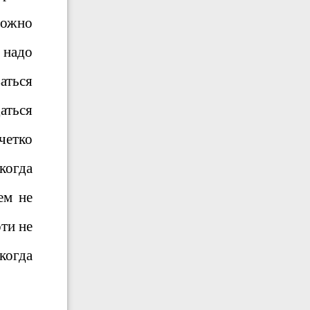
можно
 надо
аться
аться
 четко
когда
ем не
ти не
когда