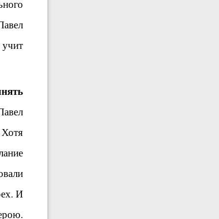
ьного
Павел
о учит
лнять
Павел
 Хотя
лание
овали
ех. И
ерою.