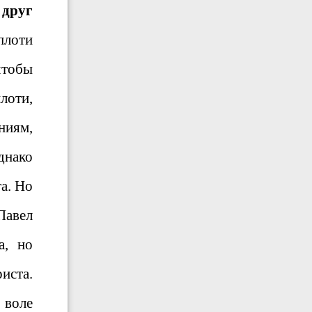
 друг
плоти
чтобы
лоти,
ниям,
Однако
а. Но
Павел
а, но
иста.
 воле