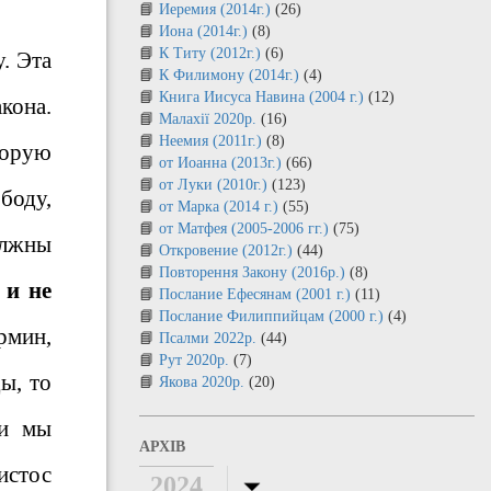
Иеремия (2014г.)
(26)
Иона (2014г.)
(8)
К Титу (2012г.)
(6)
. Эта
К Филимону (2014г.)
(4)
Книга Иисуса Навина (2004 г.)
(12)
кона.
Малахії 2020р.
(16)
Неемия (2011г.)
(8)
торую
от Иоанна (2013г.)
(66)
от Луки (2010г.)
(123)
боду,
от Марка (2014 г.)
(55)
от Матфея (2005-2006 гг.)
(75)
олжны
Откровение (2012г.)
(44)
Повторення Закону (2016р.)
(8)
 и не
Послание Ефесянам (2001 г.)
(11)
Послание Филиппийцам (2000 г.)
(4)
рмин,
Псалми 2022р.
(44)
Рут 2020р.
(7)
ы, то
Якова 2020р.
(20)
ли мы
АРХІВ
истос
2024