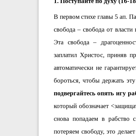
1. Поступайте по духу (16-18
В первом стихе главы 5 ап. П
свобода – свобода от власти 
Эта свобода – драгоценно
заплатил Христос, приняв п
автоматически не гарантиру
бороться, чтобы держать эту
подвергайтесь опять игу ра
который обозначает <защищат
снова попадаем в рабство 
потеряем свободу, это делае