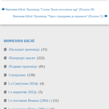
Навігація
🡄
Вивчення Біблії: Проповідь “Силою Твоєю веселиться цар” (Псалом 20)
записів
🡆
Вивчення Біблії: Проповідь “Через страждання до перемоги” (Псалом 21)
ВИВЧЕННЯ БІБЛІЇ
-Пасхальні проповіді-
(15)
-Попередні цикли-
(222)
-Різдвяні проповіді-
(81)
-Спеціальні-
(130)
1-а Самуїлова 2024р.
(4)
1-е коринтян 2022р.
(5)
1-е послание Иоанна (2004 г.)
(11)