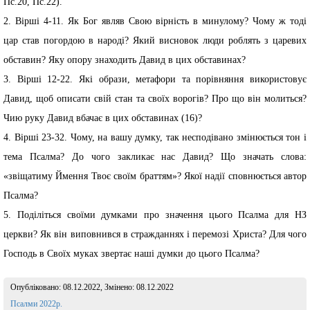
Пс.20, Пс.22).
2. Вірші 4-11. Як Бог являв Свою вірність в минулому? Чому ж тоді
цар став погордою в народі? Який висновок люди роблять з царевих
обставин? Яку опору знаходить Давид в цих обставинах?
3. Вірші 12-22. Які образи, метафори та порівняння використовує
Давид, щоб описати свій стан та своїх ворогів? Про що він молиться?
Чию руку Давид вбачає в цих обставинах (16)?
4. Вірші 23-32. Чому, на вашу думку, так несподівано змінюється тон і
тема Псалма? До чого закликає нас Давид? Що значать слова:
«звіщатиму Ймення Твоє своїм браттям»? Якої надії сповнюється автор
Псалма?
5. Поділіться своїми думками про значення цього Псалма для НЗ
церкви? Як він виповнився в стражданнях і перемозі Христа? Для чого
Господь в Своїх муках звертає наші думки до цього Псалма?
Опубліковано:
08.12.2022
, Змінено:
08.12.2022
Розділ:
Псалми 2022р.