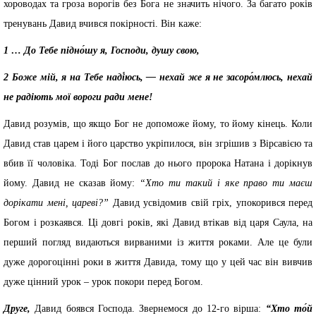
хороводах та гроза ворогів без Бога не значить нічого. За багато років
тренувань Давид вчився покірності. Він каже:
1 … До Тебе підно́шу я, Господи, душу свою,
2 Боже мій, я на Тебе наді́юсь, — нехай же я не засоро́млюсь, нехай
не радіють мої вороги ради мене!
Давид розумів, що якщо Бог не допоможе йому, то йому кінець. Коли
Давид став царем і його царство укріпилося, він згрішив з Вірсавією та
вбив її чоловіка. Тоді Бог послав до нього пророка Натана і дорікнув
йому. Давид не сказав йому:
“Хто ти такий і яке право ти маєш
дорікати мені, цареві?”
Давид усвідомив свій гріх, упокорився перед
Богом і розкаявся. Ці довгі років, які Давид втікав від царя Саула, на
перший погляд видаються вирваними із життя роками. Але це були
дуже дорогоцінні роки в життя Давида, тому що у цей час він вивчив
дуже цінний урок – урок покори перед Богом.
Друге,
Давид боявся Господа. Звернемося до 12-го вірша:
“Хто то́й