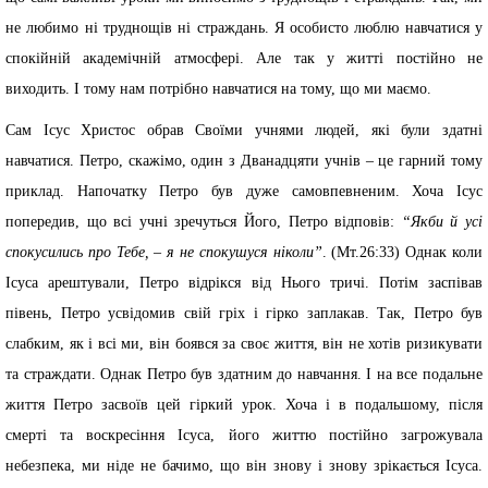
не любимо ні труднощів ні страждань. Я особисто люблю навчатися у
спокійній академічній атмосфері. Але так у житті постійно не
виходить. І тому нам потрібно навчатися на тому, що ми маємо.
Сам Ісус Христос обрав Своїми учнями людей, які були здатні
навчатися. Петро, скажімо, один з Дванадцяти учнів – це гарний тому
приклад. Напочатку Петро був дуже самовпевненим. Хоча Ісус
попередив, що всі учні зречуться Його, Петро відповів:
“Якби й усі
спокусились про Тебе, – я не спокушуся ніколи”
. (Мт.26:33) Однак коли
Ісуса арештували, Петро відрікся від Нього тричі. Потім заспівав
півень, Петро усвідомив свій гріх і гірко заплакав. Так, Петро був
слабким, як і всі ми, він боявся за своє життя, він не хотів ризикувати
та страждати. Однак Петро був здатним до навчання. І на все подальне
життя Петро засвоїв цей гіркий урок. Хоча і в подальшому, після
смерті та воскресіння Ісуса, його життю постійно загрожувала
небезпека, ми ніде не бачимо, що він знову і знову зрікається Ісуса.