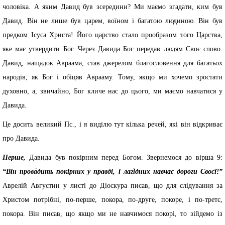
чоловіка. А яким Давид був зсередини? Ми маємо згадати, ким був
Давид. Він не лише був царем, воїном і багатою людиною. Він був
предком Ісуса Христа! Його царство стало прообразом того Царства,
яке має утвердити Бог. Через Давида Бог передав людям Своє слово.
Давид, нащадок Авраама, став джерелом благословення для багатьох
народів, як Бог і обіцяв Аврааму. Тому, якщо ми хочемо зростати
духовно, а, звичайно, Бог кличе нас до цього, ми маємо навчатися у
Давида.
Це досить великий Пс., і я виділю тут кілька речей, які він відкриває
про Давида.
Перше,
Давида був покірним перед Богом. Звернемося до вірша 9:
“Він прова́дить покірних у правді, і лагі́дних навчає дороги Своєї!”
Аврелій Августин у листі до Діоскура писав, що для слідування за
Христом потрібні, по-перше, покора, по-друге, покоре, і по-третє,
покора. Він писав, що якщо ми не навчимося покорі, то зійдемо із