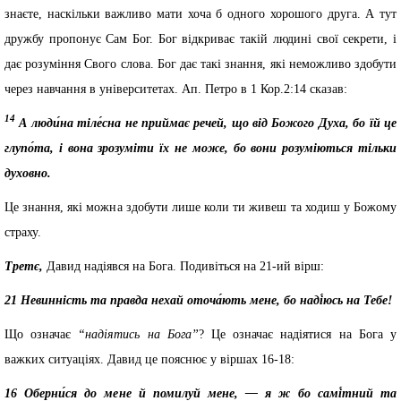
знаєте, наскільки важливо мати хоча б одного хорошого друга. А тут
дружбу пропонує Сам Бог. Бог відкриває такій людині свої секрети, і
дає розуміння Свого слова. Бог дає такі знання, які неможливо здобути
через навчання в університетах. Ап. Петро в 1 Кор.2:14 сказав:
14
А люди́на тіле́сна не приймає речей, що від Божого Духа, бо їй це
глупо́та, і вона зрозуміти їх не може, бо вони розуміються тільки
духовно.
Це знання, які можна здобути лише коли ти живеш та ходиш у Божому
страху.
Третє,
Давид надіявся на Бога. Подивіться на 21-ий вірш:
21 Невинність та правда нехай оточа́ють мене, бо наді́юсь на Тебе!
Що означає
“надіятись на Бога”
? Це означає надіятися на Бога у
важких ситуаціях. Давид це пояснює у віршах 16-18:
16 Оберни́ся до мене й помилуй мене, — я ж бо самі́тний та