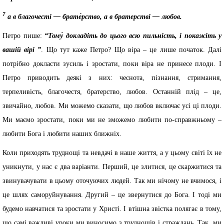
7
а в благочесті — брате́рство, а в братерстві — любов.
Петро пише:
“Тому́ докладіть до цього всю пильність, і покажіть у
вашій вірі ”
. Що тут каже Петро? Що віра – це лише початок. Далі
потрібно докласти зусиль і зростати, поки віра не принесе плоди. І
Петро приводить деякі з них: чеснота, пізнання, стримання,
терпеливість, благочестя, братерство, любов. Останній плід – це,
звичайно, любов. Ми можемо сказати, що любов включає усі ці плоди.
Ми маємо зростати, поки ми не зможемо любити по-справжньому –
любити Бога і любити наших ближніх.
Коли приходять труднощі та невдачі в наше життя, а у цьому світі їх не
уникнути, у нас є два варіанти. Перший, це злитися, це скаржитися та
звинувачувати в цьому оточуючих людей. Так ми нічому не вчимося, і
це шлях саморуйнування. Другий – це звернутися до Бога. І тоді ми
будемо навчатися та зростати у Христі. І втішна звістка полягає в тому,
що самі важливі уроки ми виносимо з труднощів і страждань. Так, ми