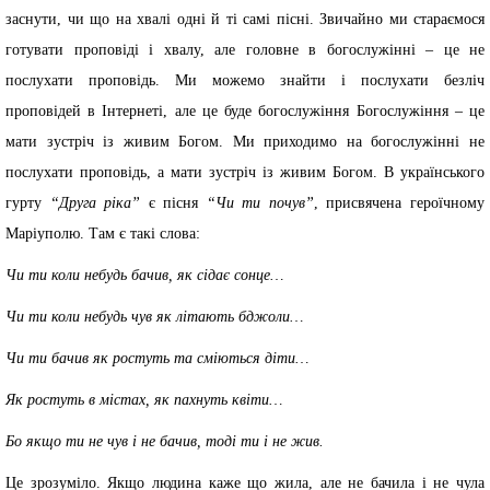
заснути, чи що на хвалі одні й ті самі пісні. Звичайно ми стараємося
готувати проповіді і хвалу, але головне в богослужінні – це не
послухати проповідь. Ми можемо знайти і послухати безліч
проповідей в Інтернеті, але це буде богослужіння Богослужіння – це
мати зустріч із живим Богом. Ми приходимо на богослужінні не
послухати проповідь, а мати зустріч із живим Богом. В українського
гурту
“Друга ріка”
є пісня
“Чи ти почув”
, присвячена героїчному
Маріуполю. Там є такі слова:
Чи ти коли небудь бачив, як сідає сонце…
Чи ти коли небудь чув як літають бджоли…
Чи ти бачив як ростуть та сміються діти…
Як ростуть в містах, як пахнуть квіти…
Бо якщо ти не чув і не бачив, тоді ти і не жив.
Це зрозуміло. Якщо людина каже що жила, але не бачила і не чула