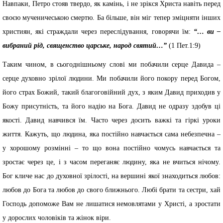
Навпаки, Петро стояв твердо, як камінь, і не зрікся Христа навіть перед
своєю мученичеською смертю. Ба більше, він міг тепер зміцняти інших
християн, які страждали через переслідування, говорячи їм:
“… ви –
вибраний рід, священство царське, народ святий…”
(1 Пет.1:9)
Таким чином, в сьогоднішньому слові ми побачили серце Давида –
серце духовно зрілої людини. Ми побачили його покору перед Богом,
його страх Божий, такий благоговійний дух, з яким Давид приходив у
Божу присутність, та його надію на Бога. Давид не одразу здобув ці
якості. Давид навчився їм. Часто через досить важкі та гіркі уроки
життя. Кажуть, що людина, яка постійно навчається сама небезпечна –
у хорошому розмінні – то що вона постійно чомусь навчається та
зростає через це, і з часом переганяє людину, яка не вчиться нічому.
Бог кличе нас до духовної зрілості, на вершині якої знаходиться любов:
любов до Бога та любов до свого ближнього. Любі брати та сестри, хай
Господь допоможе Вам не лишатися немовлятами у Христі, а зростати
у дорослих чоловіків та жінок віри.