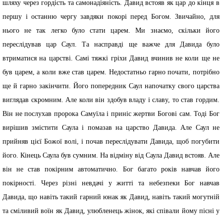
шляху через гордість та самонадіяність. Давид встояв як цар до кінця в
першу і останню чергу завдяки покорі перед Богом. Звичайно, для
нього не так легко було стати царем. Ми знаємо, скільки його
переслідував цар Саул. Та насправді ще важче для Давида було
втриматися на царстві. Самі тяжкі гріхи Давид вчинив не коли ще не
був царем, а коли вже став царем. Недостатньо гарно почати, потрібно
ще й гарно закінчити. Його попередник Саул напочатку свого царства
виглядав скромним. Але коли він здобув владу і славу, то став гордим.
Він не послухав пророка Самуїла і приніс жертви Богові сам. Тоді Бог
вирішив змістити Саула і помазав на царство Давида. Але Саул не
прийняв цієї Божої волі, і почав переслідувати Давида, щоб погубити
його. Кінець Саула був сумним. На відміну від Саула Давид встояв. Але
він не став покірним автоматично. Бог багато років навчав його
покірності. Через різні невдачі у житті та небезпеки Бог навчав
Давида, що навіть такий гарний юнак як Давид, навіть такий могутній
та сміливий воїн як Давид, улюбленець жінок, які співали йому пісні у