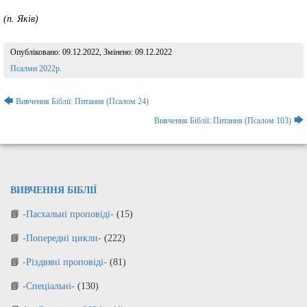
(п. Яків)
Опубліковано:
09.12.2022
, Змінено:
09.12.2022
Розділ:
Псалми 2022р.
Навігація
🡄
Вивчення Біблії: Питання (Псалом 24)
записів
🡆
Вивчення Біблії: Питання (Псалом 103)
ВИВЧЕННЯ БІБЛІЇ
-Пасхальні проповіді-
(15)
-Попередні цикли-
(222)
-Різдвяні проповіді-
(81)
-Спеціальні-
(130)