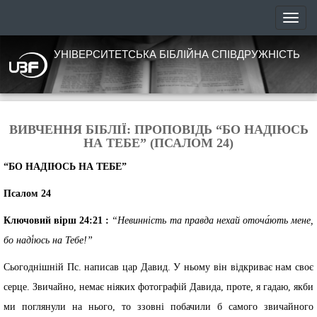
УНІВЕРСИТЕТСЬКА БІБЛІЙНА СПІВДРУЖНІСТЬ
ВИВЧЕННЯ БІБЛІЇ: ПРОПОВІДЬ “БО НАДІЮСЬ
НА ТЕБЕ” (ПСАЛОМ 24)
“БО НАДІЮСЬ НА ТЕБЕ”
Псалом 24
Ключовий вірш 24:21 :
“Невинність та правда нехай оточа́ють мене,
бо наді́юсь на Тебе!”
Сьогоднішній Пс. написав цар Давид. У ньому він відкриває нам своє
серце. Звичайно, немає ніяких фотографій Давида, проте, я гадаю, якби
ми поглянули на нього, то ззовні побачили б самого звичайного