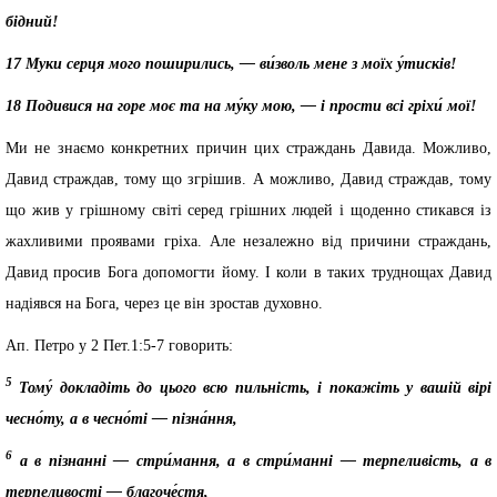
бідний!
17 Муки серця мого поширились, — ви́зволь мене з моїх у́тисків!
18 Подивися на горе моє та на му́ку мою, — і прости всі гріхи́ мої!
Ми не знаємо конкретних причин цих страждань Давида. Можливо,
Давид страждав, тому що згрішив. А можливо, Давид страждав, тому
що жив у грішному світі серед грішних людей і щоденно стикався із
жахливими проявами гріха. Але незалежно від причини страждань,
Давид просив Бога допомогти йому. І коли в таких труднощах Давид
надіявся на Бога, через це він зростав духовно.
Ап. Петро у 2 Пет.1:5-7 говорить:
5
Тому́ докладіть до цього всю пильність, і покажіть у вашій вірі
чесно́ту, а в чесно́ті — пізна́ння,
6
а в пізнанні — стри́мання, а в стри́манні — терпеливість, а в
терпеливості — благоче́стя,