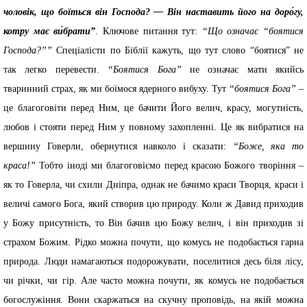
чоловік, що боїться він Господа? — Він наставить його на доро́гу,
котру має ви́брати”
. Ключове питання тут:
“Що означає “боятися
Господа?””
Спеціалісти по Біблії кажуть, що тут слово “боятися” не
так легко перевести.
“Боятися Бога”
не означає мати якийсь
тваринний страх, як ми боїмося ядерного вибуху. Тут
“боятися Бога”
–
це благоговіти перед Ним, це бачити Його велич, красу, могутність,
любов і стояти перед Ним у повному захопленні. Це як вибратися на
вершину Говерли, обернутися навколо і сказати:
“Боже, яка то
краса!”
Тобто іноді ми благоговіємо перед красою Божого творіння –
як то Говерла, чи схили Дніпра, однак не бачимо краси Творця, краси і
величі самого Бога, який створив цю природу. Коли ж Давид приходив
у Божу присутність, то Він бачив цю Божу велич, і він приходив зі
страхом Божим. Рідко можна почути, що комусь не подобається гарна
природа. Люди намагаються подорожувати, поселитися десь біля лісу,
чи річки, чи гір. Але часто можна почути, як комусь не подобається
богослужіння. Вони скаржаться на скучну проповідь, на якій можна