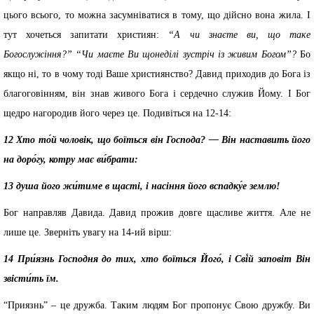
цього всього, то можна засумніватися в тому, що дійсно вона жила. І
тут хочеться запитати християн:
“А чи знаєте ви, що таке
Богослужіння?” “Чи маєте Ви щонеділі зустріч із живим Богом”?
Бо
якщо ні, то в чому тоді Ваше християнство? Давид приходив до Бога із
благоговінням, він знав живого Бога і сердечно служив Йому. І Бог
щедро нагородив його через це. Подивіться на 12-14:
12 Хто то́й чоловік, що боїться він Господа? — Він наставить його
на доро́гу, котру має ви́брати:
13 душа його жи́тиме в щасті, і насіння його вспадку́е землю!
Бог направляв Давида. Давид прожив довге щасливе життя. Але не
лише це. Зверніть увагу на 14-ий вірш:
14 При́язнь Господня до тих, хто боїться Його́, і Сві́й заповіт Він
звісти́ть їм.
“Приязнь” – це дружба. Таким людям Бог пропонує Свою дружбу. Ви