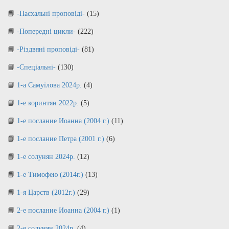
-Пасхальні проповіді-
(15)
-Попередні цикли-
(222)
-Різдвяні проповіді-
(81)
-Спеціальні-
(130)
1-а Самуїлова 2024р.
(4)
1-е коринтян 2022р.
(5)
1-е послание Иоанна (2004 г.)
(11)
1-е послание Петра (2001 г.)
(6)
1-е солунян 2024р.
(12)
1-е Тимофею (2014г.)
(13)
1-я Царств (2012г.)
(29)
2-е послание Иоанна (2004 г.)
(1)
2-е солунян 2024р.
(4)