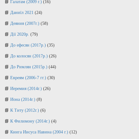
Галатам (2009 г.)
(16)
Даниїл 2021
(24)
Деяния (2007г.)
(58)
Дії 2020р.
(79)
До ефесян (2017р.)
(35)
До колосян (2017р.)
(26)
До Римлян (2015р.)
(44)
Евреям (2006-7 гг.)
(30)
Иеремия (2014г.)
(26)
Иона (2014г.)
(8)
К Титу (2012г.)
(6)
К Филимону (2014г.)
(4)
Книга Иисуса Навина (2004 г.)
(12)