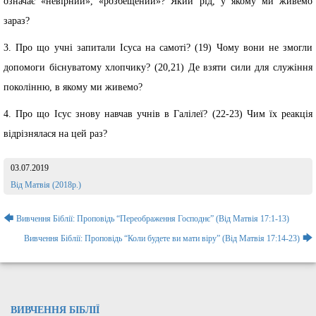
означає «невірний», «розбещений»? Який рід, у якому ми живемо
зараз?
3. Про що учні запитали Ісуса на самоті? (19) Чому вони не змогли
допомоги біснуватому хлопчику? (20,21) Де взяти сили для служіння
поколінню, в якому ми живемо?
4. Про що Ісус знову навчав учнів в Галілеї? (22-23) Чим їх реакція
відрізнялася на цей раз?
03.07.2019
Розділ:
Від Матвія (2018р.)
Навігація
🡄
Вивчення Біблії: Проповідь “Переображення Господнє” (Від Матвія 17:1-13)
записів
🡆
Вивчення Біблії: Проповідь “Коли будете ви мати віру” (Від Матвія 17:14-23)
ВИВЧЕННЯ БІБЛІЇ