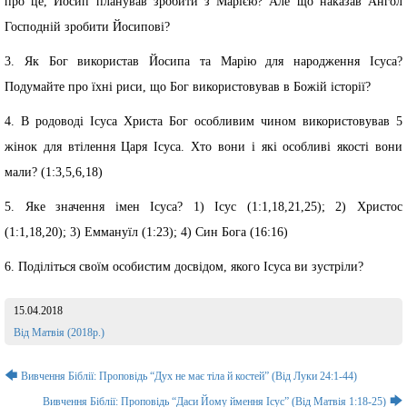
про це, Йосип планував зробити з Марією? Але що наказав Ангол
Господній зробити Йосипові?
3. Як Бог використав Йосипа та Марію для народження Ісуса?
Подумайте про їхні риси, що Бог використовував в Божій історії?
4. В родоводі Ісуса Христа Бог особливим чином використовував 5
жінок для втілення Царя Ісуса. Хто вони і які особливі якості вони
мали? (1:3,5,6,18)
5. Яке значення імен Ісуса? 1) Ісус (1:1,18,21,25); 2) Христос
(1:1,18,20); 3) Еммануїл (1:23); 4) Син Бога (16:16)
6. Поділіться своїм особистим досвідом, якого Ісуса ви зустріли?
15.04.2018
Розділ:
Від Матвія (2018р.)
Навігація
🡄
Вивчення Біблії: Проповідь “Дух не має тіла й костей” (Від Луки 24:1-44)
записів
🡆
Вивчення Біблії: Проповідь “Даси Йому ймення Ісус” (Від Матвія 1:18-25)