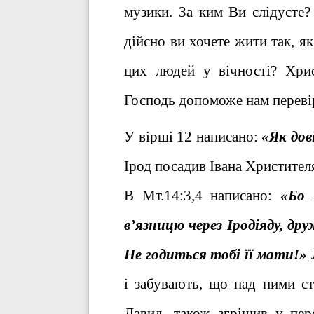
музики. За ким Ви слідуєте?
дійсно ви хочете жити так, я
цих людей у вічності? Хрис
Господь допоможе нам перевіри
У вірші 12 написано:
«Як дов
Ірод посадив Івана Христителя
В Мт.14:3,4 написано:
«Бо 
в’язницю через Іродіяду, др
Не годиться тобі її мати!»
і забувають, що над ними ст
Давид, також згрішив у пере