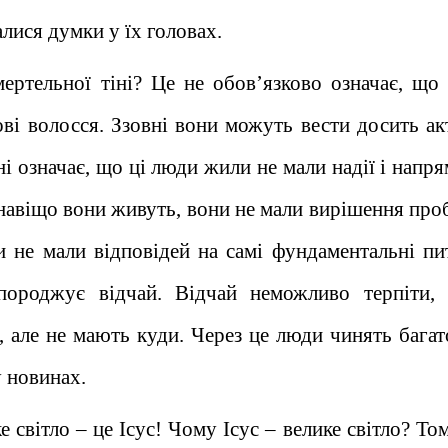
алися думки у їх головах.
ертельної тіні? Це не обов’язково означає, що
ові волосся. Ззовні вони можуть вести досить ак
і означає, що ці люди жили не мали надії і напр
 навіщо вони живуть, вони не мали вирішення про
и не мали відповідей на самі фундаментальні пи
породжує відчай. Відчай неможливо терпіти,
, але не мають куди. Через це люди чинять багато
 новинах.
 світло – це Ісус! Чому Ісус – велике світло? Т