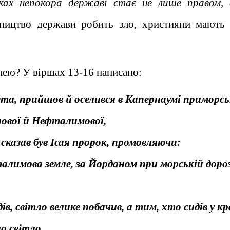
ках непокора державі стає не лише правом, 
івництво держави робить зло, християни мають
ілею? У віршах 13-16 написано:
ета, прийшов й оселився в Капернаумі приморсь
нової й Нефталимової,
сказав був Ісая пророк, промовляючи:
талимова земле, за Йорданом при морській дороз
в, світло велике побачив, а тим, хто сидів у кр
о світло.