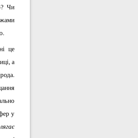
ю? Чи
ежами
о.
ні це
иці, а
рода.
щання
іально
фер у
лягає