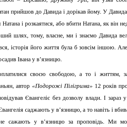
атан прийшов до Давида і дорікав йому. У Давида
 Натана і розкаятися, або вбити Натана, як він н
ший шлях, тому, власне, ми і знаємо Давида ве
ся, історія його життя була б зовсім іншою. Але
посадив Івана у в’язницю.
оплатилися своєю свободою, а то і життям, з
аньян, автор
«Подорожі Пілігрима»
12 років про
овідував Євангеліє без дозволу влади. І зараз у 
 Євангелія саджають у в’язницю, а то навіть і вби
 не сажають у в’язницю за проповідь. Ми м