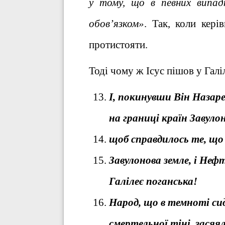
у тому, що в певних випад
обов’язком»
. Так, коли кер
протистояти.
Тоді чому ж Ісус пішов у Гал
І, покинувши Він Назар
на границі країн Завуло
щоб справдилось те, що 
Завулонова земле, і Неф
Галілеє поганська!
Народ, що в темноті сиді
смертельної тіні, засяял