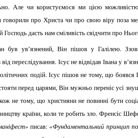
льно. Але чи користуємося ми цією можливіст
и говорили про Христа чи про свою віру поза м
й Господь дасть нам сміливість свідчити про Ньог
ан був ув’язнений, Він пішов у Галілею. Ззов
 від переслідування. Ісус не відвідав Івана у в’язн
олітичних подій. Ісус пішов не тому, що боявся І
стояти перед царями, Він мужньо переніс усі зну
також не тому, що християни не повинні бути соц
вництву країни, коли те робить зло. Френсіс Шеф
маніфест»
писав:
«Фундаментальний принцип по