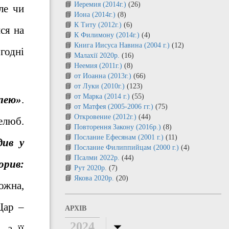
Иеремия (2014г.)
(26)
ле чи
Иона (2014г.)
(8)
К Титу (2012г.)
(6)
ся на
К Филимону (2014г.)
(4)
Книга Иисуса Навина (2004 г.)
(12)
годні
Малахії 2020р.
(16)
Неемия (2011г.)
(8)
от Иоанна (2013г.)
(66)
от Луки (2010г.)
(123)
от Марка (2014 г.)
(55)
ілею»
.
от Матфея (2005-2006 гг.)
(75)
Откровение (2012г.)
(44)
релюб.
Повторення Закону (2016р.)
(8)
Послание Ефесянам (2001 г.)
(11)
див у
Послание Филиппийцам (2000 г.)
(4)
Псалми 2022р.
(44)
орив:
Рут 2020р.
(7)
Якова 2020р.
(20)
ожна,
Цар –
АРХІВ
2024
 а її