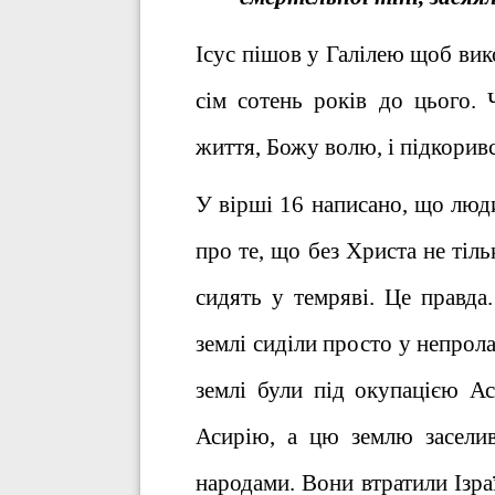
Ісус пішов у Галілею щоб вико
сім сотень років до цього.
життя, Божу волю, і підкоривс
У вірші 16 написано, що люди
про те, що без Христа не тіл
сидять у темряві. Це правда
землі сиділи просто у непрола
землі були під окупацією Ас
Асирію, а цю землю заселив
народами. Вони втратили Ізра