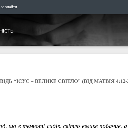
нас знайти
НІСТЬ
ДЬ “ІСУС – ВЕЛИКЕ СВІТЛО” (ВІД МАТВІЯ 4:12-
д, що в темноті сидів, світло велике побачив, а