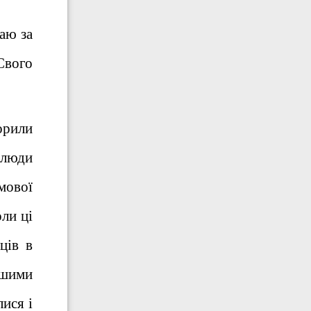
саю за
Свого
орили
 люди
мової
оли ці
ців в
ншими
ися і