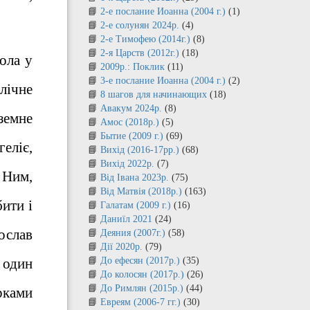
2-е послание Иоанна (2004 г.)
(1)
2-е солунян 2024р.
(4)
2-е Тимофею (2014г.)
(8)
2-я Царств (2012г.)
(18)
ола у
2009р.: Поклик
(11)
3-е послание Иоанна (2004 г.)
(2)
лічне
8 шагов для начинающих
(18)
Авакум 2024р.
(8)
земне
Амос (2018р.)
(5)
Бытие (2009 г.)
(69)
еліє,
Вихід (2016-17рр.)
(68)
Вихід 2022р.
(7)
 Ним,
Від Івана 2023р.
(75)
Від Матвія (2018р.)
(163)
бити і
Галатам (2009 г.)
(16)
Даниїл 2021
(24)
ослав
Деяния (2007г.)
(58)
Дії 2020р.
(79)
 один
До ефесян (2017р.)
(35)
До колосян (2017р.)
(26)
До Римлян (2015р.)
(44)
ірками
Евреям (2006-7 гг.)
(30)