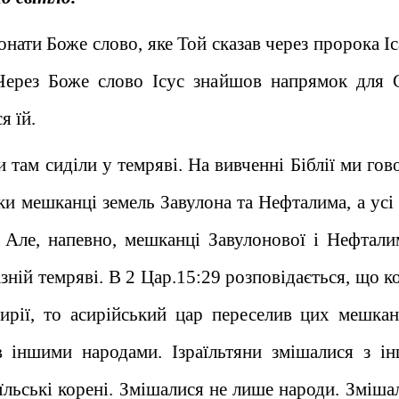
нати Боже слово, яке Той сказав через пророка І
 Через Боже слово Ісус знайшов напрямок для 
я їй.
 там сиділи у темряві. На вивченні Біблії ми гов
ьки мешканці земель Завулона та Нефталима, а усі
. Але, напевно, мешканці Завулонової і Нефтали
зній темряві. В 2 Цар.15:29 розповідається, що к
ирії, то асирійський цар переселив цих мешкан
 іншими народами. Ізраїльтяни змішалися з і
їльські корені. Змішалися не лише народи. Змішал