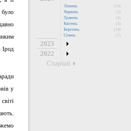
Липень
(14)
 було
Червень
(2)
Травень
(4)
едавно
Квітень
(4)
Березень
(14)
ликим
Січень
(7)
2023
 Ірод
2022
Старіші
аради
вів у
світі
вають.
ожемо