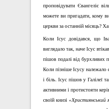
проповідувати Євангеліє ві
можете ви пригадати, кому в
церкви за останній місяць? Ха
Коли Ісус довідався, що Ів
виглядало так, наче Ісус втікав
пішов подалі від бурхливих п
Коли пізніше Ісусу належало 
і біль. Ісус пішов у Галілеї 
активними і протистояти кері
своїй книзі
«Християнський 