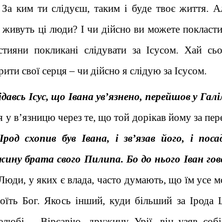
 За ким ти слідуєш, таким і буде твоє життя. А
к живуть ці люди? І чи дійсно ви можете покласти
тияни покликані слідувати за Ісусом. Хай сьо
ти свої серця – чи дійсно я слідую за Ісусом.
ідавсь Ісус, що Івана ув’язнено, перейшов у Гал
 у в’язницю через те, що той дорікав йому за пе
Ірод схопив був Івана, і зв’язав його, і поса
ужину брата свого Пилипа. Бо до нього Іван гов
Люди, у яких є влада, часто думають, що їм усе м
оїть Бог. Якось інший, куди більший за Ірода 
любі – Вірсавію, дружину Урії, він узяв собі,