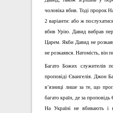
чоловіка вбив. Тоді пророк Н
2 варіанти: або ж послухатися
вбив Урію. Давид вибрав пер
Царем. Якби Давид не розкаяв
не розкаявся. Натомість, він 
Багато Божих служителів п
проповіді Євангелія. Джон Б
в’язниці лише за те, що проп
багато країн, де за проповідь
На Україні не вбивають і