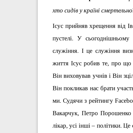
хто сидів у країні смертельно
Ісус прийняв хрещення від Ів
пустелі. У сьогоднішньому 
служіння. І це служіння ви
життя Ісус робив те, про що 
Він виховував учнів і Він зц
Він покликав нас брати участь
ми. Судячи з рейтингу Faceb
Вакарчук, Петро Порошенко 
лікар, усі інші – політики. Це