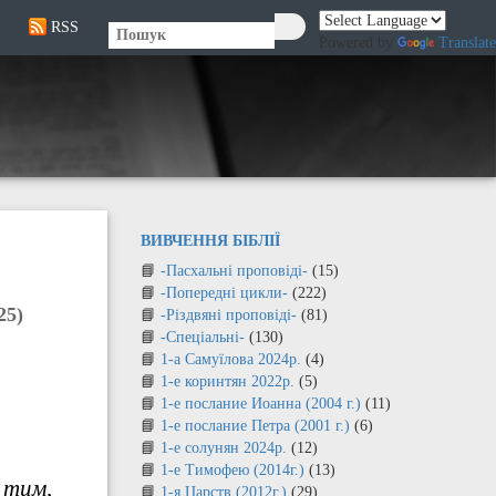
RSS
🔍
Powered by
Translate
ВИВЧЕННЯ БІБЛІЇ
-Пасхальні проповіді-
(15)
-Попередні цикли-
(222)
25)
-Різдвяні проповіді-
(81)
-Спеціальні-
(130)
1-а Самуїлова 2024р.
(4)
1-е коринтян 2022р.
(5)
1-е послание Иоанна (2004 г.)
(11)
1-е послание Петра (2001 г.)
(6)
1-е солунян 2024р.
(12)
1-е Тимофею (2014г.)
(13)
 тим,
1-я Царств (2012г.)
(29)