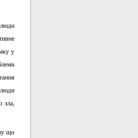
 люди
тивне
ямку у
блеми
тання
 люди
 зла,
ому що