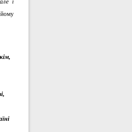
але і
 йому
кім,
і,
аїні