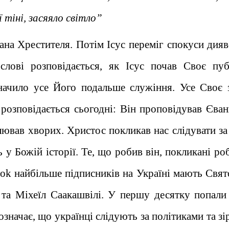
ї тіні, засяяло світло”
ана Хрестителя. Потім Ісус переміг спокуси дияв
слові розповідається, як Ісус почав Своє пуб
значило усе Його подальше служіння. Усе Своє 
розповідається сьогодні: Він проповідував Єванг
ілював хворих. Христос покликав нас слідувати за
 у Божій історії. Те, що робив він, покликані ро
ook найбільше підписників на Україні мають Свят
та Міхеїл Саакашвілі. У першу десятку попали
 означає, що українці слідують за політиками та з