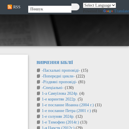
RSS
🔍
Powered by
Translate
ВИВЧЕННЯ БІБЛІЇ
-Пасхальні проповіді-
(15)
-Попередні цикли-
(222)
-Різдвяні проповіді-
(81)
-Спеціальні-
(130)
1-а Самуїлова 2024р.
(4)
1-е коринтян 2022р.
(5)
1-е послание Иоанна (2004 г.)
(11)
1-е послание Петра (2001 г.)
(6)
1-е солунян 2024р.
(12)
1-е Тимофею (2014г.)
(13)
1-я Царств (2012г.)
(29)