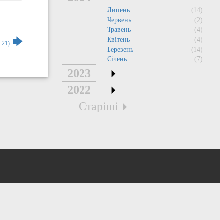
Липень
(14)
Червень
(2)
Травень
(4)
🡆
Квітень
(4)
-21)
Березень
(14)
Січень
(7)
2023
2022
Старіші