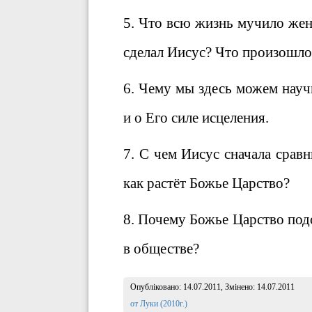
5. Что всю жизнь мучило жен
сделал Иисус? Что произошло
6. Чему мы здесь можем науч
и о Его силе исцеления.
7. С чем Иисус сначала срав
как растёт Божье Царство?
8. Почему Божье Царство под
в обществе?
Опубліковано:
14.07.2011
, Змінено:
14.07.2011
Розділ:
от Луки (2010г.)