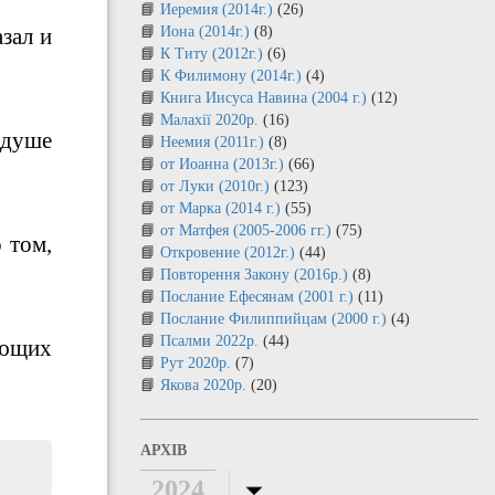
Иеремия (2014г.)
(26)
зал и
Иона (2014г.)
(8)
К Титу (2012г.)
(6)
К Филимону (2014г.)
(4)
Книга Иисуса Навина (2004 г.)
(12)
Малахії 2020р.
(16)
 душе
Неемия (2011г.)
(8)
от Иоанна (2013г.)
(66)
от Луки (2010г.)
(123)
от Марка (2014 г.)
(55)
от Матфея (2005-2006 гг.)
(75)
 том,
Откровение (2012г.)
(44)
Повторення Закону (2016р.)
(8)
Послание Ефесянам (2001 г.)
(11)
Послание Филиппийцам (2000 г.)
(4)
Псалми 2022р.
(44)
ующих
Рут 2020р.
(7)
Якова 2020р.
(20)
АРХІВ
2024