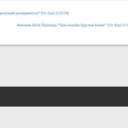
горазумный домоправитель?” (От Луки 12:35-59)
Вивчення Біблії: Проповідь “Чему подобно Царствие Божие?” (От Луки 13:1