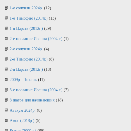
1-е солунян 2024р.
(12)
1-е Тимофею (2014г.)
(13)
1-я Царств (2012г.)
(29)
2-е послание Иоанна (2004 г.)
(1)
2-е солунян 2024р.
(4)
2-е Тимофею (2014г.)
(8)
2-я Царств (2012г.)
(18)
2009р.: Поклик
(11)
3-е послание Иоанна (2004 г.)
(2)
8 шагов для начинающих
(18)
Авакум 2024р.
(8)
Амос (2018р.)
(5)
Бытие (2009 г.)
(69)