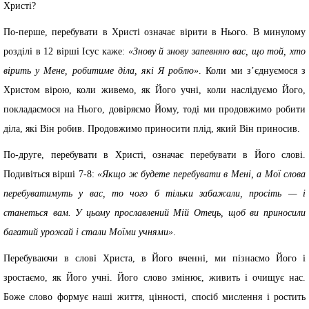
Христі?
По-перше, перебувати в Христі означає вірити в Нього. В минулому
розділі в 12 вірші Ісус каже:
«Знову й знову запевняю вас, що той, хто
вірить у Мене, робитиме діла, які Я роблю»
. Коли ми з’єднуємося з
Христом вірою, коли живемо, як Його учні, коли наслідуємо Його,
покладаємося на Нього, довіряємо Йому, тоді ми продовжимо робити
діла, які Він робив. Продовжимо приносити плід, який Він приносив.
По-друге, перебувати в Христі, означає перебувати в Його слові.
Подивіться вірші 7-8:
«Якщо ж будете перебувати в Мені, а Мої слова
перебуватимуть у вас, то чого б тільки забажали, просіть — і
станеться вам. У цьому прославлений Мій Отець, щоб ви приносили
багатий урожай і стали Моїми учнями»
.
Перебуваючи в слові Христа, в Його вченні, ми пізнаємо Його і
зростаємо, як Його учні. Його слово змінює, живить і очищує нас.
Боже слово формує наші життя, цінності, спосіб мислення і ростить