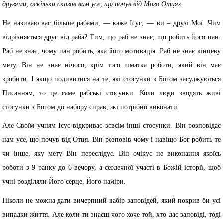
друзями, оскільки сказав вам усе, що почув від Мого Отця»
.
Не називаю вас більше рабами, — каже Ісус, — ви – друзі Мої. Чим
відрізняється друг від раба? Тим, що раб не знає, що робить його пан.
Раб не знає, чому пан робить, яка його мотивація. Раб не знає кінцеву
мету. Він не знає нічого, крім того шматка роботи, який він має
зробити. І якщо подивитися на те, які стосунки з Богом засуджуються
Писанням, то це саме рабські стосунки. Коли люди зводять живі
стосунки з Богом до набору справ, які потрібно виконати.
Але Своїм учням Ісус відкриває зовсім інші стосунки. Він розповідає
нам усе, що почув від Отця. Він розповів чому і навіщо Бог робить те
чи інше, яку мету Він переслідує. Він очікує не виконання якоїсь
роботи з 9 ранку до 6 вечору, а сердечної участі в Божій історії, щоб
учні розділяли Його серце, Його наміри.
Ніколи не можна дати вичерпний набір заповідей, який покрив би усі
випадки життя. Але коли ти знаєш чого хоче той, хто дає заповіді, тоді