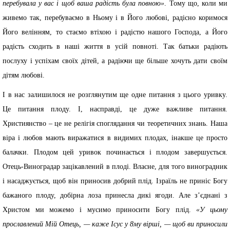
перебувала у вас і щоб ваша радість була повною»
. Тому що, коли ми
живемо так, перебуваємо в Ньому і в Його любові, радісно коримося
Його велінням, то стаємо втіхою і радістю нашого Господа, а Його
радість сходить в наші життя в усій повноті. Так батьки радіють
послуху і успіхам своїх дітей, а радіючи ще більше хочуть дати своїм
дітям любові.
І в нас залишилося не розглянутим ще одне питання з цього уривку.
Це питання плоду. І, насправді, це дуже важливе питання.
Християнство – це не релігія споглядання чи теоретичних знань. Наша
віра і любов мають виражатися в видимих плодах, інакше це просто
балачки. Плодом цей уривок починається і плодом завершується.
Отець-Виноградар зацікавлений в плоді. Власне, для того виноградник
і насаджується, щоб він приносив добрий плід. Ізраїль не приніс Богу
бажаного плоду, добірна лоза принесла дикі ягоди. Але з’єднані з
Христом ми можемо і мусимо приносити Богу плід.
«У цьому
прославлений Мій Отець, — каже Ісус у 8му вірші, — щоб ви приносили