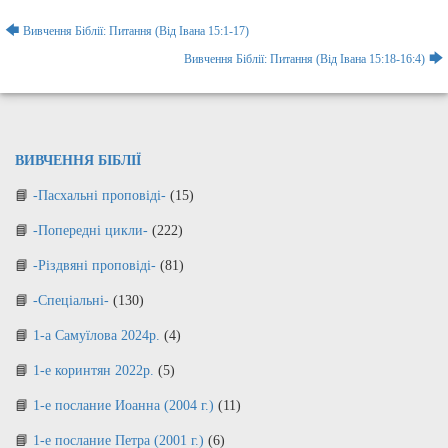
Навігація
🡄
Вивчення Біблії: Питання (Від Івана 15:1-17)
записів
🡆
Вивчення Біблії: Питання (Від Івана 15:18-16:4)
ВИВЧЕННЯ БІБЛІЇ
-Пасхальні проповіді-
(15)
-Попередні цикли-
(222)
-Різдвяні проповіді-
(81)
-Спеціальні-
(130)
1-а Самуїлова 2024р.
(4)
1-е коринтян 2022р.
(5)
1-е послание Иоанна (2004 г.)
(11)
1-е послание Петра (2001 г.)
(6)