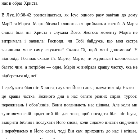
нас в образ Христа.
В Лук.10:38-42 розповідається, як Ісус одного разу завітав до дому
Марії та Марти. Марта бігала і клопоталася приймаючи гостей. А Марія
сиділа біля ніг Христа і слухала Його. Якогось моменту Марта не
витримала і заявила: Господи, чи Тобі байдуже, що моя сестра
залишила мене саму служити? Скажи їй, щоб мені допомогла! У
відповідь Господь сказав їй: Марто, Марто, ти журишся і клопочешся
багато чим, а потрібне — одне. Марія ж вибрала кращу частку, яка не
відбереться від неї!
Перебувати біля ніг Христа, слухати Його слова, навчатися від Нього –
це краща частка. Кожного дня в нас багато різних справ, турбот,
переживань і обов’язків. Вони поглинають нас цілком. Але коли ми
зупиняємо свій щоденний біг для того, щоб посидіти біля ніг Ісуса,
відкрити Біблію і послухати Його слова, коли сідаємо писати свідчення
і перебуваємо в Його слові, тоді Він сам приходить до нас і втішає,