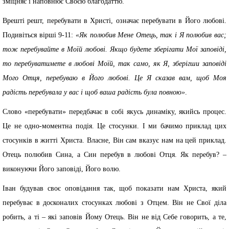
зміцняє і наповнює Своєю благодаттю.
Врешті решт, перебувати в Христі, означає перебувати в Його любові.
Подивіться вірші 9-11:
«Як полюбив Мене Отець, так і Я полюбив вас;
тож перебувайте в Моїй любові. Якщо будете зберігати Мої заповіді,
то перебуватимете в любові Моїй, так само, як Я, зберігши заповіді
Мого Отця, перебуваю в Його любові. Це Я сказав вам, щоб Моя
радість перебувала у вас і щоб ваша радість була повною»
.
Слово «перебувати» передбачає в собі якусь динаміку, якийсь процес.
Це не одно-моментна подія. Це стосунки. І ми бачимо приклад цих
стосунків в житті Христа. Власне, Він сам вказує нам на цей приклад.
Отець полюбив Сина, а Син перебув в любові Отця. Як перебув? –
виконуючи Його заповіді, Його волю.
Іван будував своє оповідання так, щоб показати нам Христа, який
перебуває в досконалих стосунках любові з Отцем. Він не Свої діла
робить, а ті – які заповів Йому Отець. Він не від Себе говорить, а те,