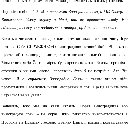
розкриваються в цьому тексті. Нехай допоможе нам в цьому Господь.
Подивіться вірші 1-2:
«Я є справжня Виноградна Лоза, а Мій Отець —
Виноградар. Усяку галузку в Мені, яка не приносить плоду, Він
відтинає, а всяку, яка родить плід, очищає, щоб рясніше родила»
.
Коли ми читаємо ці слова, в нас зразу виникає питання: чому Ісус
називає Себе СПРАВЖНЬОЮ виноградною лозою? Якби Він сказав
просто: «Я є виноградна лоза», такого питання в нас би не виникало.
Більш того, якби Його наміром було просто показати близькі органічні
стосунки з учнями, слово «справжня» було б не потрібне. Але Він
каже:
«Я є
справжня
Виноградна Лоза»
і таким чином ніби
протиставляє Себе якійсь іншій, несправжній лозі. Що це за інша лоза
і що Ісус має на увазі?
Вочевидь, Ісус має на увазі Ізраїль. Образ виноградника або
виноградної лози – це образ, який регулярно використовується в
Пророків і в Псалмах стосовно Ізраїлю. Взагалі, клімат і розташування