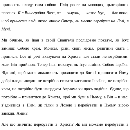
приносить плоду сама собою. Плід росте на молодих, цьогорічних
пагонах.
Я є Виноградна Лоза, ви — галузки, — каже Ісус
, —
для того,
щоб принести плід, якого очікує Отець, ви маєте перебути на Лозі, в
Мені
.
Ми бачимо, як Іван в своїй Євангелії послідовно показує, як Ісус
заміняє Собою храм, Мойсея, різні святі місця, релігійні свята і
приписи. Все ці речі вказували на Христа, але стали непотрібними,
коли Він прийшов. Тепер Іван показує, як Ісус заміняє Собою Ізраїль.
Віднині, щоб мати можливість приходити до Бога і приносити Йому
добрі плоди людині не потрібно ставати частиною Ізраїлю, не потрібен
храм, не потрібно бути нащадком Авраама чи щось подібне. Єдине, що
потрібно – привитися до Христа, щоб ми були в Ньому, а Він – в нас,
з’єднатися з Ним, як гілки з Лозою і перебувати в Ньому вірою
завжди. Амінь!
Але що значить: перебувати в Христі? Як ми можемо перебувати в