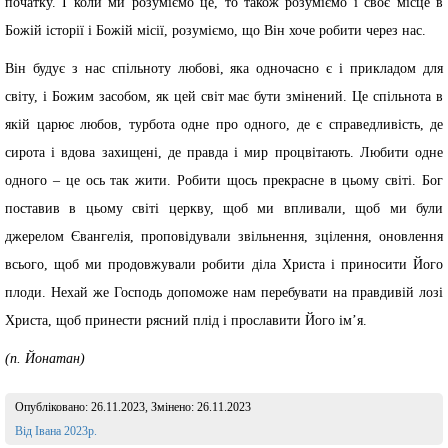
початку. І коли ми розуміємо це, то також розуміємо і своє місце в
Божій історії і Божій місії, розуміємо, що Він хоче робити через нас.
Він будує з нас спільноту любові, яка одночасно є і прикладом для
світу, і Божим засобом, як цей світ має бути змінений. Це спільнота в
якій царює любов, турбота одне про одного, де є справедливість, де
сирота і вдова захищені, де правда і мир процвітають. Любити одне
одного – це ось так жити. Робити щось прекрасне в цьому світі. Бог
поставив в цьому світі церкву, щоб ми впливали, щоб ми були
джерелом Євангелія, проповідували звільнення, зцілення, оновлення
всього, щоб ми продовжували робити діла Христа і приносити Його
плоди. Нехай же Господь допоможе нам перебувати на правдивій лозі
Христа, щоб принести рясний плід і прославити Його ім’я.
(п. Йонатан)
Опубліковано:
26.11.2023
, Змінено:
26.11.2023
Розділ:
Від Івана 2023р.