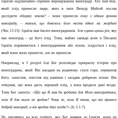
Ізраїлю надзвичайно сприяли вирощуванню винограду. Хто пам’ятає,
який плід принесли люди, яких в часи Виходу Мойсей послав
дослідити обіцяну землю? – вони принесли
гілку з одним гроном
винограду, – таким, що довелось його нести вдвох на жердині
(Чис.13:23). Ізраїль мав багато виноградників. Але єдина цінна річ, яку
має виноград – це його плід. Тому, майже завжди коли в Писанні
Ізраїль порівнюється з виноградником або лозою, згадується і плід,
який вони мали принести, але не принесли.
Наприклад, в 5 розділі Ісаї Бог розповідає прекрасну історію про
виноградник, який Він насадив на родючому схилі гори, перекопав
його, захистив, очистив від каміння і засадив добірною лозою. Він
очікував, що вона дасть хороший плід, а вона вродила дикі ягоди.
Тому Бог запитує:
«Що ще Я мав би зробити для Мого виноградника,
чого Я для нього не зробив? Чому ж, коли Я чекав, що він принесе
добрий виноград, а він вродив дикі ягоди?»
(Іс.5:1-7).
Не дивлячись на всю турботу, яку Бог виявив до Ізраїля, вони не