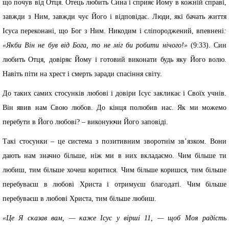
що почув від Отця. Отець любить Сина і сприяє Йому в кожній справі,
завжди з Ним, завжди чує Його і відповідає. Люди, які бачать життя
Ісуса переконані, що Бог з Ним. Никодим і сліпороджений, впевнені
:
«Якби Він не був від Бога, то не міг би робити нічого!»
(9:33). Син
любить Отця, довіряє Йому і готовий виконати будь яку Його волю.
Навіть піти на хрест і смерть заради спасіння світу.
До таких самих стосунків любові і довіри Ісус закликає і Своїх учнів.
Він явив нам Свою любов. До кінця полюбив нас. Як ми можемо
перебути в Його любові? – виконуючи Його заповіді.
Такі стосунки – це система з позитивним зворотнім зв’язком. Вони
дають нам значно більше, ніж ми в них вкладаємо. Чим більше ти
любиш, тим більше хочеш коритися. Чим більше коришся, тим більше
перебуваєш в любові Христа і отримуєш благодаті. Чим більше
перебуваєш в любові Христа, тим більше любиш.
«Це Я сказав вам, — каже Ісус у вірші 11, — щоб Моя радість