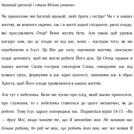
багатий урожай і стали Моїми учнями»
.
Чи приносимо ми багатий врожай, любі брати і сестри? Чи є в наших
життях, як кожного окремо, так і в житті нашої спільноти, рясні плоди,
які прославляють Отця? Вони мусять бути. Але також цей уривок
нагадує нам, що ці плоди не від нас, вони – наслідок того, як ми
перебуваємо в Ісусі. Це Він дає силу, наповнює життям, своєчасно
подає допомогу, щоб ми могли робити Його діла. Це Отець працює в
наших життях Своїм гострим секатором Слова, очищуючи нас від
всякого гріха, формуючи в нас вірні цінності, змінюючи нас в образ
Христа, щоб Його плоди проявлялися в наших життях.
Але тут є небезпека. Коли ми чуємо про плід, який маємо приносити,
про служіння, то є небезпека ставитися до цього механічно, як до
роботи. Тому Ісус одразу попереджає нас. Подивіться вірші 14-15:
«Ви
— друзі Мої, якщо чините те, що Я заповідаю вам. Не називаю вас
більше рабами, бо раб не знає, що робить його пан; вас же назвав Я