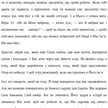
ти в кожному випадку можеш зрозуміти, що треба робити. Коли тобі
дають не правила, а принципи, тоді ти можеш сам зрозуміти чого
очікує від тебе Бог в тій чи іншій ситуації. І в Нього є певна мета.
Вірш 15: «
Не ви Мене вибрали, — каже Ісус, — але Я вибрав вас і
настановив вас… навіщо? — щоб ви йшли та плід приносили, і щоби
плід ваш залишався, аби те, що тільки попросите від Отця в Моє Ім’я,
Він вам дав
».
Христос обрав нас, явив нам Свою любов, дав нам життя, прощення
гріхів і благодать. І Він хоче через нас бачити плід. Не якийсь плід, а
плід, який буде перебувати у вічності, плід, який буде прославляти
Отця на небесах. І цей плід можливий, коли ми просимо в Його імʼя.
Ісус не говорить, який це плід. В чому конкретно він має проявлятися.
Але ми можемо повернутися до Божого задуму для Ізраїля. Він відкрив
Своє бажання, Свій намір. Бог не змінився, Його задум в історії не
змінився. Він хоче, щоб ми робили те, що Він задумав від самого