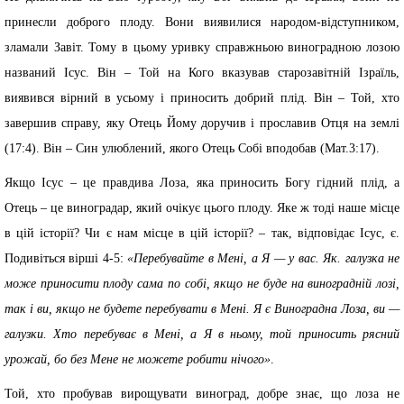
принесли доброго плоду. Вони виявилися народом-відступником,
зламали Завіт. Тому в цьому уривку справжньою виноградною лозою
названий Ісус. Він – Той на Кого вказував старозавітній Ізраїль,
виявився вірний в усьому і приносить добрий плід. Він – Той, хто
завершив справу, яку Отець Йому доручив і прославив Отця на землі
(17:4). Він – Син улюблений, якого Отець Собі вподобав (Мат.3:17).
Якщо Ісус – це правдива Лоза, яка приносить Богу гідний плід, а
Отець – це виноградар, який очікує цього плоду. Яке ж тоді наше місце
в цій історії? Чи є нам місце в цій історії? – так, відповідає Ісус, є.
Подивіться вірші 4-5:
«Перебувайте в Мені, а Я — у вас. Як. галузка не
може приносити плоду сама по собі, якщо не буде на виноградній лозі,
так і ви, якщо не будете перебувати в Мені. Я є Виноградна Лоза, ви —
галузки. Хто перебуває в Мені, а Я в ньому, той приносить рясний
урожай, бо без Мене не можете робити нічого»
.
Той, хто пробував вирощувати виноград, добре знає, що лоза не