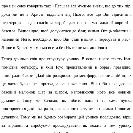
про цей союз говорить так: «Перш за все мусимо знати, що до тих пір,
доки ми не в Христі, відділені від Нього, все що Він здійснив і
перетерпів заради спасіння людей, для нас не має жодної користі і
безсиле. Відповідно, щоб долучитися до благ, якими Отець збагатив і
наповнив Його, необхідно, щоб Він став нашим і перебував в нас».
Лише в Христі ми маємо все, а без Нього не маємо нічого.
Тепер декілька слів про структуру уривку. В основі цього тексту Іван
помістив метафору, в якій Ісус представлений в образі правдивої
виноградної лози. Далі він розкриває цю метафору, але не лінійно, як
це часто буває: ось притча, а ось пояснення. Він ніби накладає на
базовий малюнок шар за шаром, наповнюючи його все новими
деталями. Тому ми бачимо, як нібито одна і та сама думка
повторюється декілька разів, але кожного разу все з новими і новими
деталями. Тому ми не будемо розбирати цей уривок послідовно, вірш
за віршом, а спробуємо прослідкувати, як кожна з тем уривку