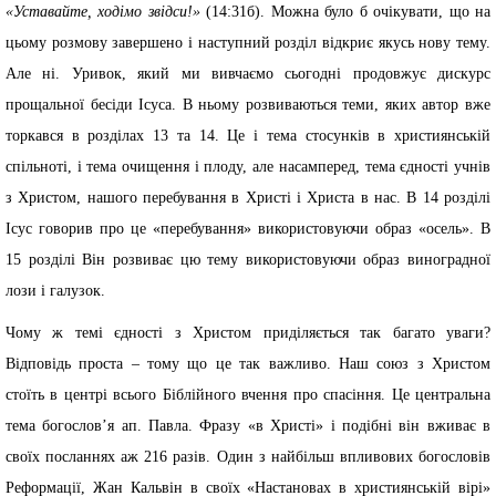
«Уставайте, ходімо звідси!»
(14:31б). Можна було б очікувати, що на
цьому розмову завершено і наступний розділ відкриє якусь нову тему.
Але ні. Уривок, який ми вивчаємо сьогодні продовжує дискурс
прощальної бесіди Ісуса. В ньому розвиваються теми, яких автор вже
торкався в розділах 13 та 14. Це і тема стосунків в християнській
спільноті, і тема очищення і плоду, але насамперед, тема єдності учнів
з Христом, нашого перебування в Христі і Христа в нас. В 14 розділі
Ісус говорив про це «перебування» використовуючи образ «осель». В
15 розділі Він розвиває цю тему використовуючи образ виноградної
лози і галузок.
Чому ж темі єдності з Христом приділяється так багато уваги?
Відповідь проста – тому що це так важливо. Наш союз з Христом
стоїть в центрі всього Біблійного вчення про спасіння. Це центральна
тема богослов’я ап. Павла. Фразу «в Христі» і подібні він вживає в
своїх посланнях аж 216 разів. Один з найбільш впливових богословів
Реформації, Жан Кальвін в своїх «Настановах в християнській вірі»