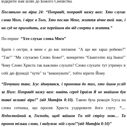
відкрити нам шлях до Божого Синівства.
Погляньмо на вірш 24: “Поправді, поправді кажу вам: Хто слухає
слова Мого, і вірує в Того, Хто послав Мене, життя вічне той має, і
на суд не приходить, але перейшов він від смерти в життя.”
По-перше:
“Хто слухає слова Мого”
Брати і сестри, в мене є до вас питання: “А що ми зараз робимо?”
“Так!” “Ми слухаємо Слово Боже!”, конкретно “Євангелію від Івана!”
Чому Слово Христа так важливо слухати? Слово слухати тут утримує в
собі дві функції “чути” та “виконувати”, тобто вірити Йому.
“Почувши таке, Ісус здивувався, і промовив до тих, хто йшов услід
за Ним: Поправді кажу вам: навіть серед Ізраїля Я не знайшов був
такої великої віри!” (від Матфія 8:10).
Такою була реакція Ісуса на
слова сотника, що просив Христа уздоровити його слугу.
“
…
Недостойний я, Господи, щоб зайшов Ти під стріху мою… Та
промов тільки слово, і видужає мій слуга!”(від Матфія 8:10)
”