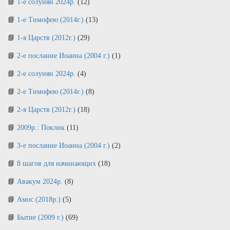
1-е солунян 2024р.
(12)
1-е Тимофею (2014г.)
(13)
1-я Царств (2012г.)
(29)
2-е послание Иоанна (2004 г.)
(1)
2-е солунян 2024р.
(4)
2-е Тимофею (2014г.)
(8)
2-я Царств (2012г.)
(18)
2009р.: Поклик
(11)
3-е послание Иоанна (2004 г.)
(2)
8 шагов для начинающих
(18)
Авакум 2024р.
(8)
Амос (2018р.)
(5)
Бытие (2009 г.)
(69)