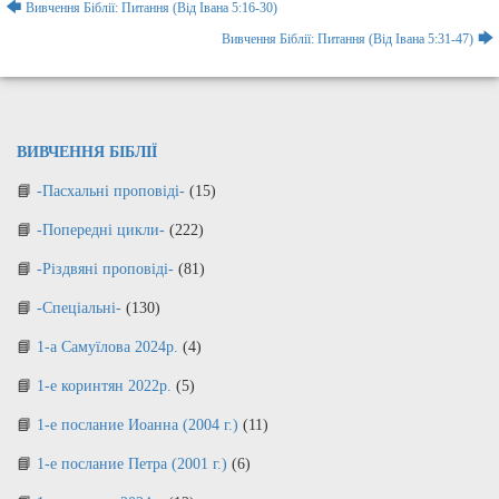
Навігація
🡄
Вивчення Біблії: Питання (Від Івана 5:16-30)
записів
🡆
Вивчення Біблії: Питання (Від Івана 5:31-47)
ВИВЧЕННЯ БІБЛІЇ
-Пасхальні проповіді-
(15)
-Попередні цикли-
(222)
-Різдвяні проповіді-
(81)
-Спеціальні-
(130)
1-а Самуїлова 2024р.
(4)
1-е коринтян 2022р.
(5)
1-е послание Иоанна (2004 г.)
(11)
1-е послание Петра (2001 г.)
(6)