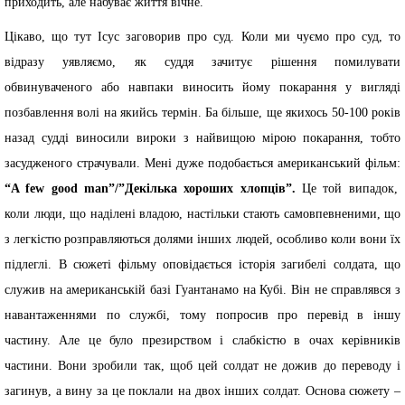
приходить, але набуває життя вічне.
Цікаво, що тут Ісус заговорив про суд. Коли ми чуємо про суд, то
відразу уявляємо, як суддя зачитує рішення помилувати
обвинуваченого або навпаки виносить йому покарання у вигляді
позбавлення волі на якийсь термін. Ба більше, ще якихось 50-100 років
назад судді виносили вироки з найвищою мірою покарання, тобто
засудженого страчували. Мені дуже подобається американський фільм:
“A few good man”/”Декілька хороших хлопців”.
Це той випадок,
коли люди, що наділені владою, настільки стають самовпевненими, що
з легкістю розправляються долями інших людей, особливо коли вони їх
підлеглі. В сюжеті фільму оповідається історія загибелі солдата, що
служив на американській базі Гуантанамо на Кубі. Він не справлявся з
навантаженнями по службі, тому попросив про перевід в іншу
частину. Але це було презирством і слабкістю в очах керівників
частини. Вони зробили так, щоб цей солдат не дожив до переводу і
загинув, а вину за це поклали на двох інших солдат. Основа сюжету –