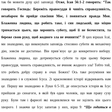
так би мовити духу цієї заповіді.
Отже, Ісая 56:1-2 говорить: “Так
говорить Господь: Бережіть правосуддя й чиніть справедливість,
незабаром бо прийде спасіння Моє, і появиться правда Моя.
Блаженна людина, що робить таке, і син людський, що міцно
тримається цього, що хоронить суботу, щоб її не безчестити, та
береже свою руку, щоб жодного зла не вчинити!”
В цих віршах Ісаї,
ми знаходимо, що виконувати заповідь стосовно суботи як механічну
дію, зовсім не достатньо. Він прив’язує це до конкретного вибору.
Блаженна людина, що дотримується суботи та при цьому береже
правосуддя, чинить справедливість, не вчиняє жодного зла! Тобто той,
хто робить добру справу в очах Божих! Ось таке розуміння ми
знаходимо і в служінні Ісуса. 2і красномовні історії відкривають нам
це. Першу ми знаходимо в Луки 6:5-10, де описується історія як Ісус
прийшов до синагоги, в якій був один чоловік, що мав праву суху
руку. Були там і фарисеї які видивлялися чи не зцілить він цього
хворого. І знаючи це Ісус запитав у них, вірш 9:
“Що годиться в