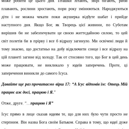
може робити це цього дня. Пташки літають, звірі бігають, риби
плавають, рослини зростають, пори року змінюються. Народжуються
діти і не можна чекати поки акушерка відбуте шабат і прийде
наступного дня. Якщо Бог, як Творець цієї живини, по Суботам
вирішив би не забезпечувати це своєю життєдайною силою, то цей
світ полетів би в прірву і все б відразу загинуло. Ми освічені люди й
тому знаємо, що достатньо на добу відключити сонце і все відразу на
цій планеті загине від холоду. Так от стосовно того, що Бог в цей день
може працювати, не викликало у юдеїв заперечень. Проте, ці
заперечення виникли до самого Ісуса.
Давайте ще раз прочитаємо вірш 17: “А Ісус відповів їм: Отець Мій
працює аж досі, працюю і Я.
”
Отже, друге. “…
працюю і Я”
Ісус прямо в лице сказав юдеям те, що для них було чути просто не
стерпним. Він назва Бога своїм Батьком. Справа в тому, що юдеї дуже