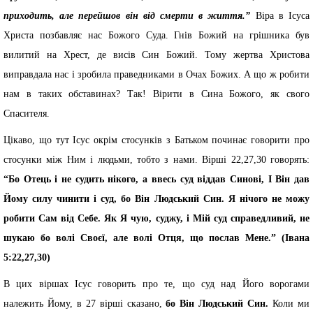
приходить, але перейшов він від смерти в життя.”
Віра в Ісуса
Христа позбавляє нас Божого Суда. Гнів Божий на грішника був
вилитий на Хрест, де висів Син Божий. Тому жертва Христова
виправдала нас і зробила праведниками в Очах Божих. А що ж робити
нам в таких обставинах? Так! Вірити в Сина Божого, як свого
Спасителя.
Цікаво, що тут Ісус окрім стосунків з Батьком починає говорити про
стосунки між Ним і людьми, тобто з нами. Вірші 22,27,30 говорять:
“Бо Отець і не судить нікого, а ввесь суд віддав Синові, І Він дав
Йому силу чинити і суд, бо Він Людський Син. Я нічого не можу
робити Сам від Себе. Як Я чую, суджу, і Мій суд справедливий, не
шукаю бо волі Своєї, але волі Отця, що послав Мене.” (Івана
5:22,27,30)
В цих віршах Ісус говорить про те, що суд над Його ворогами
належить Йому, в 27 вірші сказано,
бо Він Людський Син.
Коли ми