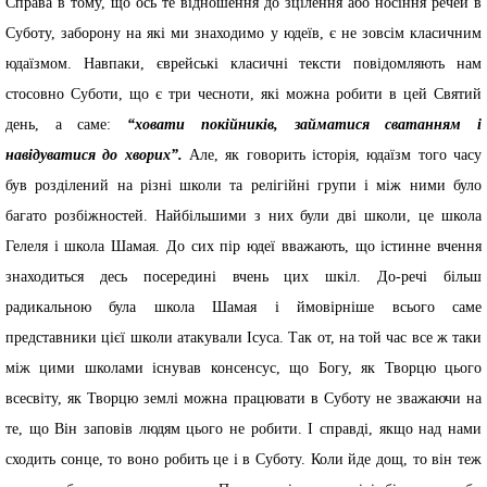
Справа в тому, що ось те відношення до зцілення або носіння речей в
Суботу, заборону на які ми знаходимо у юдеїв, є не зовсім класичним
юдаїзмом. Навпаки, єврейські класичні тексти повідомляють нам
стосовно Суботи, що є три чесноти, які можна робити в цей Святий
день, а саме:
“ховати покійників, займатися сватанням і
навідуватися до хворих”.
Але, як говорить історія, юдаїзм того часу
був розділений на різні школи та релігійні групи і між ними було
багато розбіжностей. Найбільшими з них були дві школи, це школа
Гелеля і школа Шамая. До сих пір юдеї вважають, що істинне вчення
знаходиться десь посередині вчень цих шкіл. До-речі більш
радикальною була школа Шамая і ймовірніше всього саме
представники цієї школи атакували Ісуса. Так от, на той час все ж таки
між цими школами існував консенсус, що Богу, як Творцю цього
всесвіту, як Творцю землі можна працювати в Суботу не зважаючи на
те, що Він заповів людям цього не робити. І справді, якщо над нами
сходить сонце, то воно робить це і в Суботу. Коли йде дощ, то він теж