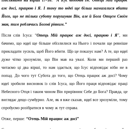
Погляньмо на вірші 17-18:
“А Ісус відповів їм: Отець Мій працює
аж досі, працюю і Я. І тому то юдеї ще більш намагалися вбити
Його, що не тільки суботу порушував Він, але й Бога Отцем Своїм
звав, тим роблячись Богові рівним.”
Після слів Ісуса: “
Отець Мій працює аж досі, працюю і Я
”, ми
бачимо, що юдеї ще більше обізлилися на Нього і почали ще ревніше
прикладати зусиль, щоб Його вбити. Що це показує нам? А те, що юдеї
дуже чітко зрозуміли, що Він мав на увазі. Коли ми перший раз
читаємо ці два вірші, то нам здається, що Ісус відповідає ніби не в
попад. До чого тут Субота до того, що Отець працює аж досі? Чому
юдеї зробили висновок із слів Ісуса, що Його праця відповідає праці
Небесного Отця і таким чином Він прирівнює Себе до Бога? Правда, це
виглядає дещо сумбурно. Але, як я вже сказав, юдеї все зрозуміли, тому
спробуємо розібратися в чому ж тут справа.
Отже, перше:
“Отець Мій працює аж досі”