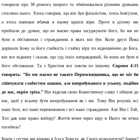
говорили про 38 річного хворого то обмінювалися різними думками
стосовно нього. Хтось говорив, що він був фаталістом, хтось боягузом,
а хтось навпаки вбачав в ньому краплі віри. Проте в цілому ми
прийшли до думки, що не маємо права засуджувати його, бо ми не
були в обставинах і стражданнях в яких він був. Коли друзі Йова
дорікали йому за його слабкість і слабку віру по відношенню до Бога,
він все відкину і сказав, що суд їхніх неправдивий, бо вони не були в
його обставинах. Та з Христом все зовсім по іншому.
Євреям 4:15
говорить: “Бо ми маємо не такого Первосвященика, що не міг би
співчувати слабостям нашим, але випробуваного в усьому, подібно
до нас, окрім гріха.”
Він відклав свою Божественну славу і зійшов до
нас, щоб у всьому бути випробуваним як і ми. Тому Він розуміє всі
наші болі, всі наші переживання і всі наші страждання. Але Він і Той,
Хто дав нам право вибору! Життя вічне через віру в Нього чи вічна
погибель?
Брати і сестри ми віримо в Ісуса Христа, як Свого відкупителя? Амінь?