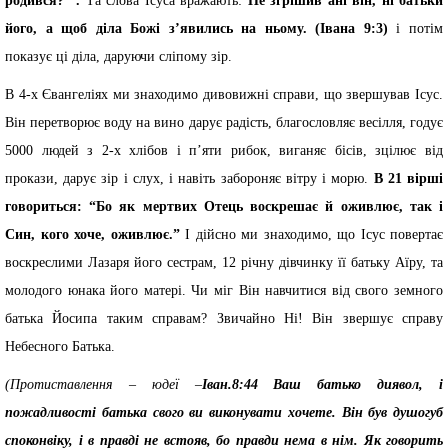
родився?” .
Та слова Ісуса вражають:
Не згрішив ані він, ні батьки
його, а щоб діла Божі з’явились на ньому. (Івана 9:3)
і потім
показує ці діла, даруючи сліпому зір.
В 4-х Євангеліях ми знаходимо дивовижні справи, що звершував Ісус.
Він перетворює воду на вино дарує радість, благословляє весілля, годує
5000 людей з 2-х хлібов і п’яти рибок, виганяє бісів, зцілює від
прокази, дарує зір і слух, і навіть забороняє вітру і морю.
В 21 вірші
говориться: “Бо як мертвих Отець воскрешає й оживлює, так і
Син, кого хоче, оживлює.”
І дійсно ми знаходимо, що Ісус повертає
воскреслими Лазаря його сестрам, 12 річну дівчинку її батьку Аїру, та
молодого юнака його матері. Чи міг Він навчитися від свого земного
батька Йосипа таким справам? Звичайно Ні! Він звершує справу
Небесного Батька.
(Протиставлення – юдеї –
Iван.8:44 Ваш батько диявол, і
пожадливості батька свого ви виконувати хочете. Він був душогуб
споконвіку, і в правді не встояв, бо правди нема в нім. Як говорить