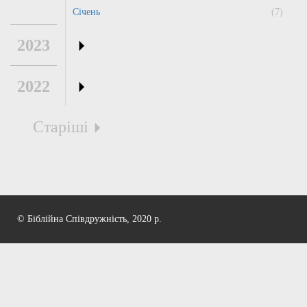
Січень
(7)
2023
2022
Старіші
© Біблійна Співдружність, 2020 р.