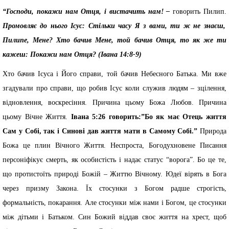
“Господи, покажи нам Отця, і вистачить нам! –
говорить Пилип.
Промовляє до нього Ісус: Стільки часу Я з вами, ти ж не знаєш,
Пилипе, Мене? Хто бачив Мене, той бачив Отця, то як же ти
кажеш: Покажи нам Отця? (Івана 14:8-9)
Хто бачив Ісуса і Його справи, той бачив Небесного Батька. Ми вже
згадували про справи, що робив Ісус коли служив людям – зцілення,
відновлення, воскресіння. Причина цьому Божа Любов. Причина
цьому Вічне Життя.
Івана 5:26 говорить:”Бо як має Отець життя
Сам у Собі, так і Синові дав життя мати в Самому Собі.”
Природа
Божа це плин Вічного Життя. Неспроста, Богодухновене Писання
персоніфікує смерть, як особистість і надає статус “ворога”. Бо це те,
що протистоїть природі Божій – Життю Вічному. Юдеї вірять в Бога
через призму Закона. Їх стосунки з Богом радше строгість,
формальність, покарання. Але стосунки між нами і Богом, це стосунки
між дітьми і Батьком. Син Божий віддав своє життя на хрест, щоб