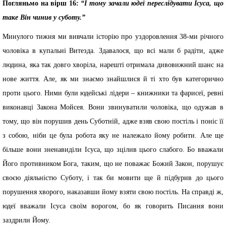
Погляньмо на вірш 16:
“І тому зачали юдеї переслідувати Ісуса, що
таке Він чинив у суботу.”
Минулого тижня ми вивчали історію про уздоровлення 38-ми річного
чоловіка в купальні Витезда. Здавалося, що всі мали б радіти, адже
людина, яка так довго хворіла, нарешті отримала дивовижний шанс на
нове життя. Але, як ми знаємо знайшлися й ті хто був категорично
проти цього. Ними були юдейські лідери – книжники та фарисеї, ревні
виконавці Закона Мойсея. Вони звинуватили чоловіка, що одужав в
тому, що він порушив день Суботній, адже взяв свою постіль і поніс її
з собою, ніби це була робота яку не належало йому робити. Але ще
більше вони зненавиділи Ісуса, що зцілив цього слабого. Бо вважали
Його противником Бога, таким, що не поважає Божий Закон, порушує
своєю діяльністю Суботу, і так би мовити ще й підбурив до цього
порушення хворого, наказавши йому взяти свою постіль. На справді ж,
юдеї вважали Ісуса своїм ворогом, бо як говорить Писання вони
заздрили Йому.