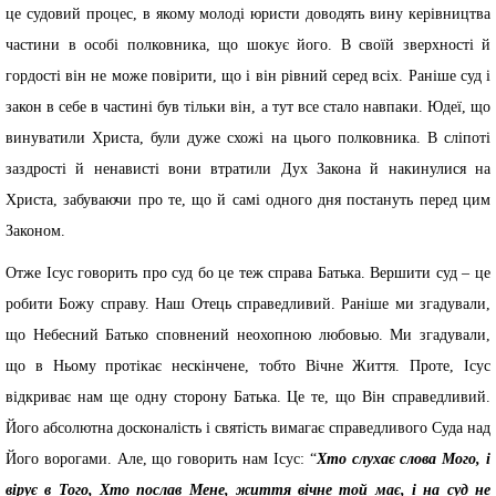
це судовий процес, в якому молоді юристи доводять вину керівництва
частини в особі полковника, що шокує його. В своїй зверхності й
гордості він не може повірити, що і він рівний серед всіх. Раніше суд і
закон в себе в частині був тільки він, а тут все стало навпаки. Юдеї, що
винуватили Христа, були дуже схожі на цього полковника. В сліпоті
заздрості й ненависті вони втратили Дух Закона й накинулися на
Христа, забуваючи про те, що й самі одного дня постануть перед цим
Законом.
Отже Ісус говорить про суд бо це теж справа Батька. Вершити суд – це
робити Божу справу. Наш Отець справедливий. Раніше ми згадували,
що Небесний Батько сповнений неохопною любовью. Ми згадували,
що в Ньому протікає нескінчене, тобто Вічне Життя. Проте, Ісус
відкриває нам ще одну сторону Батька. Це те, що Він справедливий.
Його абсолютна досконалість і святість вимагає справедливого Суда над
Його ворогами. Але, що говорить нам Ісус: “
Хто слухає слова Мого, і
вірує в Того, Хто послав Мене, життя вічне той має, і на суд не