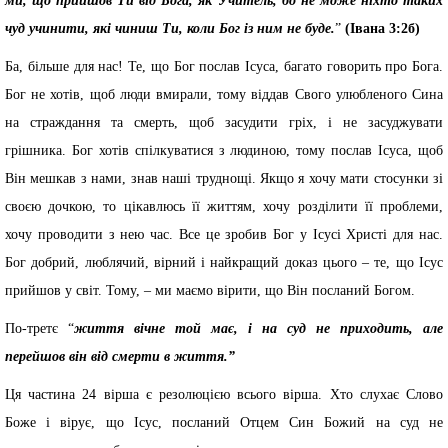
ми, що прийшов Ти від Бога, як Учитель, бо не може ніхто таких
чуд учинити, які чиниш Ти, коли Бог із ним не буде.
”
(Івана 3:2б)
Ба, більше для нас! Те, що Бог послав Ісуса, багато говорить про Бога.
Бог не хотів, щоб люди вмирали, тому віддав Свого улюбленого Сина
на страждання та смерть, щоб засудити гріх, і не засуджувати
грішника. Бог хотів спілкуватися з людиною, тому послав Ісуса, щоб
Він мешкав з нами, знав наші труднощі. Якщо я хочу мати стосунки зі
своєю дочкою, то цікавлюсь її життям, хочу розділити її проблеми,
хочу проводити з нею час. Все це зробив Бог у Ісусі Христі для нас.
Бог добрий, люблячий, вірний і найкращий доказ цього – те, що Ісус
прийшов у світ. Тому, – ми маємо вірити, що Він посланий Богом.
По-третє “
життя вічне той має, і на суд не приходить, але
перейшов він від смерти в життя.”
Ця частина 24 вірша є резолюцією всього вірша. Хто слухає Слово
Боже і вірує, що Ісус, посланий Отцем Син Божий на суд не