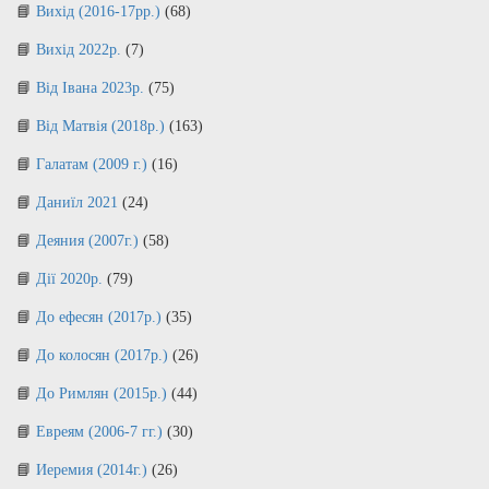
Вихід (2016-17рр.)
(68)
Вихід 2022р.
(7)
Від Івана 2023р.
(75)
Від Матвія (2018р.)
(163)
Галатам (2009 г.)
(16)
Даниїл 2021
(24)
Деяния (2007г.)
(58)
Дії 2020р.
(79)
До ефесян (2017р.)
(35)
До колосян (2017р.)
(26)
До Римлян (2015р.)
(44)
Евреям (2006-7 гг.)
(30)
Иеремия (2014г.)
(26)