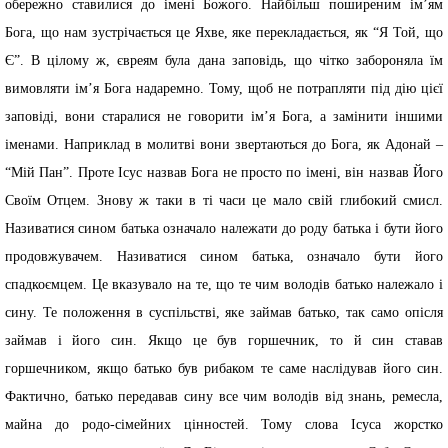
обережно ставилися до імені Божого. Найбільш поширеним ім’ям
Бога, що нам зустрічається це Яхве, яке перекладається, як “Я Той, що
Є”. В цілому ж, євреям була дана заповідь, що чітко забороняла їм
вимовляти ім’я Бога надаремно. Тому, щоб не потрапляти під дію цієї
заповіді, вони старалися не говорити ім’я Бога, а замінити іншими
іменами. Наприклад в молитві вони звертаються до Бога, як Адонай –
“Мій Пан”. Проте Ісус назвав Бога не просто по імені, він назвав Його
Своїм Отцем. Знову ж таки в ті часи це мало свій глибокий смисл.
Називатися сином батька означало належати до роду батька і бути його
продовжувачем. Називатися сином батька, означало бути його
спадкоємцем. Це вказувало на те, що те чим володів батько належало і
сину. Те положення в суспільстві, яке займав батько, так само опісля
займав і його син. Якщо це був горшечник, то й син ставав
горшечником, якщо батько був рибаком те саме наслідував його син.
Фактично, батько передавав сину все чим володів від знань, ремесла,
майна до родо-сімейних цінностей. Тому слова Ісуса жорстко