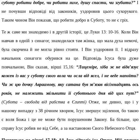
суботу робити добре, чи робити лихе, душу спасти, чи згубити?”
І
не почувши відповіді від закоників, уздоровив цього сухорукого.
Таким чином Він показав, що робити добро в Суботу, то не є гріх.
Те ж саме ми знаходимо і в другій історії, це Луки 13: 10-16. Коли Він
навчав в одній з синагог, знаходилася там жінка, що мала духа немочі,
була скорчена й не могла рівно стояти. І Він уздоровив її. І відразу
начальник синагоги обурився на це. Відповідь Ісуса була дуже
повчальною, Він сказав, вірші 15,16:
“Лицеміре, хіба ж не відв’язує
кожен із вас у суботу свого вола чи осла від ясел, і не веде напоїти?
Чи ж цю дочку Авраамову, яку сатана був зв’язав вісімнадцять ось
років, не належить звільнити її суботнього дня від цих пут?”
(Субота – свобода від рабства в Єгипті)
Отже, не дивно, що і у
нашому випадку з 38 річним хворим, Ісус звершує зцілення, бо такою
є воля Божа і це не може бути порушенням Закону. Ба більше, цю
справу Ісус робив не від Себе, а за настановою Свого Небесного Отця.