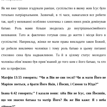
Як ми вже трішки згадували раніше, суспільство в якому жив Ісус було
тотально патріархальним. Зазвичай, в ті часи, намагалися все робити
так, щоб у вихованні особливо хлопчика з самих юних років домінував
батько. Роль мами більше зводилась до внутрішньосімейного
виховання. Тато ж фактично готував сина до життя і місця його в
суспільстві. Наприклад, жінки не мали права викладати закон Божий,
це робили виключно чоловіки і тому роль батько в цьому питанні
стосовно сина була надважливою. Та й в цілому статус молодого
чоловіка обов’язково був прив’язаний до того ким є його батько, та хто
він за професією.
Матфія 13:55 говорить: “Чи ж Він не син теслі? Чи ж мати Його не
Марією зветься, а брати Його Яків, і Йосип, і Симон та Юда?”
Iвана 6:42 говорить:” І казали вони: хіба Він не Ісус, син Йосипів,
що ми знаємо батька та матір Його? Як же Він каже: Я з неба
зійшов?”