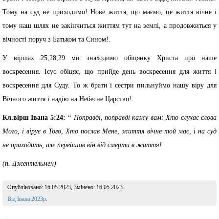
Тому на суд не приходимо! Нове життя, що маємо, це життя вічне і
тому наш шлях не закінчиться життям тут на землі, а продовжиться у
вічності поруч з Батьком та Сином!.
У віршах 25,28,29 ми знаходимо обіцянку Христа про наше
воскр
е
сення. Ісус обіцяє, що прийде день воскр
е
сення для життя і
воскр
е
сення для Суду. То ж брати і сестри пильнуймо нашу віру для
Вічного життя і надію на Небесне Царство!.
Кл.вірш Івана 5:24:
“ Поправді, поправді кажу вам: Хто слухає слова
Мого, і вірує в Того, Хто послав Мене, життя вічне той має, і на суд
не приходить, але перейшов він від смерти в життя!
(п. Джентельмен)
Опубліковано:
16.05.2023
, Змінено:
16.05.2023
Розділ:
Від Івана 2023р.