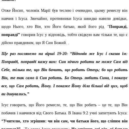
Отже Йосип, чоловік Марії був теслею і очевидно, цьому ремеслу він
навчив і Ісуса. Звичайно, противники Ісуса швидко навели довідки,
щодо Нього, хто Він, хто Його батько, який його рід. “
Поправді,
поправді”
говорив Ісус у відповідь, тобто свідкую вам тільки те, що є
дійсно правдивим, що Я Син Божий. .
Ще раз поглянемо на вірші 19-20: “Відповів же Ісус і сказав їм:
Поправді, поправді кажу вам: Син нічого робити не може Сам від
Себе, тільки те, що Він бачить, що робить Отець; бо що робить
Він, те так само й Син робить. Бо Отець любить Сина, і показує
все, що Сам робить, Йому. І покаже Йому діла більші від цих, щоб
ви дивувались.”
Ісус говорить, що Його ремесло, те, що Він робить – це те, що Він
побачив і навчився від Свого Батька. В Івана 9:2 учні запитують Ісуса:
“Учителю, хто згрішив: чи він сам, чи батьки його, що сліпим він