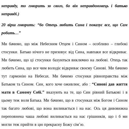
неправду, то говорить зо свого, бо він неправдомовець і батько
неправді.)
20 вірш говорить: “бо Отець любить Сина і показує все, що Сам
робить…”
Ми бачимо, що між Небесним Отцем і Сином – особливо – глибокі
стосунки. Батько нічого не приховує від Сина, навпаки все відкриває.
Ми бачимо, що ці стосунки базуються виключно на любові. Отець так
любить Сина, що все чим володіє відкриває своєму Синові. Ми бачимо
тут гармонію на Небесах. Ми бачимо стосунки рівноправства між
Батьком та Сином. Син, кого хоче оживлює, або :
“Синові дав життя
мати в Самому Собі.”
вказують на те, що Син рівний Батькові і в
цьому теж воля Батька. Ми бачимо, що в стосунках між Богом і Сином
так багато любові, що вона виливається і на нас. Ось ця дивовижна
переповнена чаша любові виливається на нас грішників, що і б ми
могли теж прийти в цю прекрасну Божу сім’ю.