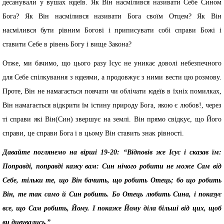
десанували у вушах юдеїв. Як Він насмілився називати Себе Сином
Бога? Як Він насмілився називати Бога своїм Отцем? Як Він
насмілився бути рівним Богові і приписувати собі справи Божі і
ставити Себе в рівень Богу і вище Закона?
Отже, ми бачимо, що цього разу Ісус не уникає доволі небезпечного
для Себе спілкування з юдеями, а продовжує з ними вести цю розмову.
Проте, Він не намагається повчати чи облічати юдеїв в їхніх помилках,
Він намагається відкрити їм істину природу Бога, якою є любов!, через
ті справи які Він(Син) звершує на землі. Він прямо свідкує, що Його
справи, це справи Бога і в цьому Він ставить знак рівності.
Давайте поглянемо на вірші 19-20: “Відповів же Ісус і сказав їм:
Поправді, поправді кажу вам: Син нічого робити не може Сам від
Себе, тільки те, що Він бачить, що робить Отець; бо що робить
Він, те так само й Син робить. Бо Отець любить Сина, і показує
все, що Сам робить, Йому. І покаже Йому діла більші від цих, щоб
ви дивувались.”