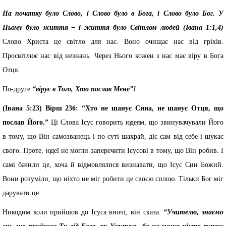
На початку було Слово, і Слово було в Бога, і Слово було Бог. У
Ньому було життя – і життя було Світлом людей (Івана 1:1,4)
Слово Христа це світло для нас. Воно очищає нас від гріхів.
Просвітлює нас від незнань. Через Нього кожен з нас має віру в Бога
Отця.
По-друге
“вірує в Того, Хто послав Мене”!
(Івана 5:23) Вірш 23б: “Хто не шанує Сина, не шанує Отця, що
послав Його.”
Ці Слова Ісус говорить юдеям, що звинувачували Його
в тому, що Він самозванець і по суті шахрай, діє сам від себе і шукає
свого. Проте, юдеї не могли заперечити Ісусові в тому, що Він робив. І
самі бачили це, хоча й відмовлялися визнавати, що Ісус Син Божий.
Вони розуміли, що ніхто не міг робити це своєю силою. Тільки Бог міг
дарувати це.
Никодим коли прийшов до Ісуса вночі, він сказа:
“Учителю, знаємо