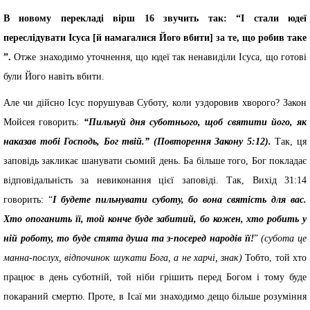
В новому перекладі вірш 16 звучить так: “І стали юдеї
переслідувати Ісуса [й намагалися Його вбити] за те, що робив таке
”.
Отже знаходимо уточнення, що юдеї так ненавиділи Ісуса, що готові
були Його навіть вбити.
Але чи дійсно Ісус порушував Суботу, коли уздоровив хворого? Закон
Мойсея говорить:
“Пильнуй дня суботнього, щоб святити його, як
наказав тобі Господь, Бог твій.” (Повторення Закону 5:12).
Так, ця
заповідь закликає шанувати сьомий день. Ба більше того, Бог покладає
відповідальність за невиконання цієї заповіді. Так, Вихід 31:14
говорить: “
І будете пильнувати суботу, бо вона святість для вас.
Хто опоганить її, той конче буде забитий, бо кожен, хто робить у
ній роботу, то буде стята душа та з-посеред народів її!
”
(субота це
манна-послух, відпочинок шукати Бога, а не харчі, знак)
Тобто, той хто
працює в день суботній, той ніби грішить перед Богом і тому буде
покараний смертю. Проте, в Ісаї ми знаходимо дещо більше розуміння