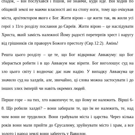
спадок, – він послухався і пішов, не знаючи, куди йде. Він ходив по
обіцяній землі не маючи власності ані на стопу ноги, тому що очікував
міста, архітектором якого є Бог. Жити вірою – це жити так, як жили усі
герої з 11го розділу послання до Євреїв. Жити вірою – це наслідувати
Христа, який замість належної Йому радості перетерпів хрест і наругу
від грішників сів праворуч Божого престолу (Євр.12:2). Амінь!
Решта цього розділу – це те, що Бог відкриває Аввакуму: що Бог
збирається робити і в що Аввакум має вірити. Бог виголошує суд на
зло цього світу і водночас дає нам надію. У випадку Аввакума це
значило суд на халдеїв, але, звичайно, ці слова можна застосувати і до
інших злих імперій чи навіть окремих людей.
Перше горе – на тих, хто накопичує те, що йому не належить. Вірші 6-
8. Що робили халдеї? – вони забирали те, що їм не належить, те, над
чим вони не трудилися. Вони грабували міста і царства. Через кілька
років вони мали прийти до Єрусалиму, зруйнувати місто і храм, а все
золото і народ землі вони заберуть у Вавилон.