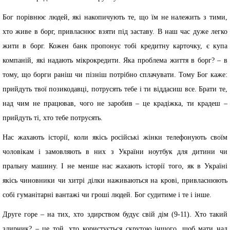
Бог порівнює людей, які накопичують те, що їм не належить з тими,
хто живе в борг, привласнює взяти під заставу. В наш час дуже легко
жити в борг. Кожен банк пропонує тобі кредитну карточку, є купа
компаній, які надають мікрокредити. Яка проблема життя в борг? – в
тому, що борги раніш чи пізніш потрібно сплачувати. Тому Бог каже:
прийдуть твої позикодавці, потрусять тебе і ти віддасиш все. Брати те,
над чим не працював, чого не заробив – це крадіжка, ти крадеш –
прийдуть ті, хто тебе потрусять.
Нас жахають історії, коли якісь російські жінки телефонують своїм
чоловікам і замовляють в них з України ноутбук для дитини чи
пральну машину. І не менше нас жахають історії того, як в Україні
якісь чиновники чи хитрі ділки наживаються на крові, привласнюють
собі гуманітарні вантажі чи гроші людей. Бог судитиме і те і інше.
Друге горе – на тих, хто здирством будує свій дім (9-11). Хто такий
здирник? – це той, хто користується скрутою іншого, щоб мати над