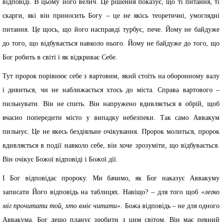
відповіді. В цьому його велич. Це рішення показує, що ті питання, ті
скарги, які він приносить Богу – це не якісь теоретичні, умоглядні
питання. Це щось, що його насправді турбує, пече. Йому не байдуже
до того, що відбувається навколо нього. Йому не байдуже до того, що
Бог робить в світі і як відкриває Себе.
Тут пророк порівнює себе з вартовим, який стоїть на оборонному валу
і дивиться, чи не наближається хтось до міста. Справа вартового –
пильнувати. Він не спить. Він напружено вдивляється в обрій, щоб
вчасно попередити місто у випадку небезпеки. Так само Аввакум
пильнує. Це не якесь бездіяльне очікування. Пророк молиться, пророк
вдивляється в події навколо себе, він хоче зрозуміти, що відбувається.
Він очікує Божої відповіді і Божої дії.
І Бог відповідає пророку. Ми бачимо, як Бог наказує Аввакуму
записати Його відповідь на таблицях. Навіщо? – для того щоб
«легко
міг прочитати той, хто вміє читати»
. Божа відповідь – не для одного
Аввакума. Бог дещо планує зробити з цим світом. Він має певний