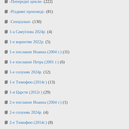
-Попередні цикли-
(222)
-Різдвяні проповіді-
(81)
-Спеціальні-
(130)
1-а Самуїлова 2024р.
(4)
1-е коринтян 2022р.
(5)
1-е послание Иоанна (2004 г.)
(11)
1-е послание Петра (2001 г.)
(6)
1-е солунян 2024р.
(12)
1-е Тимофею (2014г.)
(13)
1-я Царств (2012г.)
(29)
2-е послание Иоанна (2004 г.)
(1)
2-е солунян 2024р.
(4)
2-е Тимофею (2014г.)
(8)