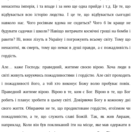
ненаситна імперія, і та впаде і за нею ще одна прийде і т.д. Це те, що
відбувається всю історію людства. І це те, що відбувається сьогодні
навколо нас. Чого росіянам вдома не сидиться? Чого б їм краще не
будувати садочки і школи? Навіщо витрачати космічні гроші на бомби і
ракети? Ні, вони лізуть в Україну і погрожують всьому світу. Тому що
ненаситні, як смерть, тому що немає в душі правди, а є пожадливість і
гордість.
Але… каже Господь: праведний, житиме своєю вірою. Хоча люди в
світі живуть керуючись пожадливостями і гордістю. Але світ проходить
і пожадливості його, а той хто виконує Божу волю пробуває повік.
Праведний житиме вірою. Вірою в те, ким є Бог. Вірою в те, що Бог
робить і планує зробити в цьому світі. Довіряючи Богу в кожному дні
свого життя. Обираючи не те, що продиктоване гордістю, егоїзмом чи
пожадливістю, а те, що служить славі Божій. Так, як жив Авраам,
наприклад. Коли він був покликаний іти на місце, яке мав одержати в