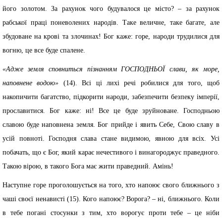
його золотом. За рахунок чого будувалося це місто? – за рахунок
рабської праці поневолених народів. Таке величне, таке багате, але
збудоване на крові та злочинах! Бог каже: горе, народи трудилися для
вогню, це все буде спалене.
«Адже земля сповниться пізнанням ГОСПОДНЬОЇ слави, як море,
наповнене водою»
(14). Всі ці лихі речі робилися для того, щоб
накопичити багатство, підкорити народи, забезпечити безпеку імперії,
прославитися. Бог каже: ні! Все це буде зруйноване. Господньою
славою буде наповнена земля. Бог прийде і явить Себе, Свою славу в
усій повноті. Господня слава стане видимою, явною для всіх. Усі
побачать, що є Бог, який карає нечестивого і винагороджує праведного.
Такою вірою, в такого Бога має жити праведний. Амінь!
Наступне горе проголошується на того, хто напоює свого ближнього з
чаші своєї ненависті (15). Кого напоює? Ворога? – ні, ближнього. Коли
в тебе погані стосунки з тим, хто ворогує проти тебе – це ніби