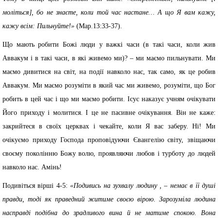
моліться], бо не знаєте, коли той час настане… А що Я вам кажу,
кажу всім: Пильнуйте!»
(Мар.13:33-37).
Що мають робити Божі люди у важкі часи (в такі часи, коли жив
Аввакум і в такі часи, в які живемо ми)? – ми маємо пильнувати. Ми
маємо дивитися на світ, на події навколо нас, так само, як це робив
Аввакум. Ми маємо розуміти в який час ми живемо, розуміти, що Бог
робить в цей час і що ми маємо робити. Ісус наказує учням очікувати
Його приходу і молитися. І це не пасивне очікування. Він не каже:
закрийтеся в своїх церквах і чекайте, коли Я вас заберу. Ні! Ми
очікуємо приходу Господа проповідуючи Євангелію світу, звіщаючи
своєму поколінню Божу волю, проявляючи любов і турботу до людей
навколо нас. Амінь!
Подивіться вірші 4-5:
«Подивись на зухвалу людину , – немає в її душі
правди, тоді як праведний житиме своєю вірою. Зарозуміла людина
насправді подібна до зрадливого вина й не матиме спокою. Вона