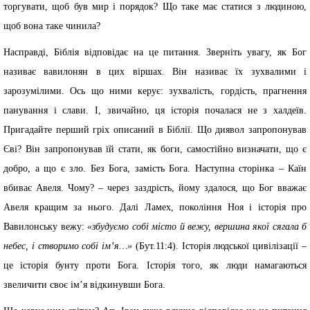
торгувати, щоб був мир і порядок? Що таке має статися з людиною,
щоб вона таке чинила?
Насправді, Біблія відповідає на це питання. Зверніть увагу, як Бог
називає вавилонян в цих віршах. Він називає їх зухвалими і
зарозумілими. Ось що ними керує: зухвалість, гордість, прагнення
панування і слави. І, звичайно, ця історія почалася не з халдеїв.
Пригадайте перший гріх описаний в Біблії. Що диявол запропонував
Єві? Він запропонував їй стати, як боги, самостійно визначати, що є
добро, а що є зло. Без Бога, замість Бога. Наступна сторінка – Каїн
вбиває Авеля. Чому? – через заздрість, йому здалося, що Бог вважає
Авеля кращим за нього. Далі Ламех, покоління Ноя і історія про
Вавилонську вежу:
«збудуємо собі місто й вежу, вершина якої сягала б
небес, і створимо собі ім’я…»
(Бут.11:4). Історія людської цивілізації –
це історія бунту проти Бога. Історія того, як люди намагаються
звеличити своє ім’я відкинувши Бога.