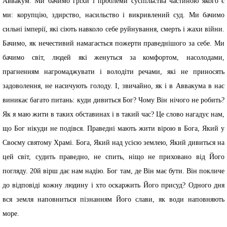
Аввакум. Ми бачимо гріхи і проблеми суспільства частиною якого є
ми: корупцію, здирство, насильство і викривлений суд. Ми бачимо
сильні імперії, які сіють навколо себе руйнування, смерть і жахи війни.
Бачимо, як нечестивий намагається пожерти праведнішого за себе. Ми
бачимо світ, людей які женуться за комфортом, насолодами,
прагненням нагромаджувати і володіти речами, які не приносять
задоволення, не насичують голоду. І, звичайно, як і в Аввакума в нас
виникає багато питань: куди дивиться Бог? Чому Він нічого не робить?
Як я маю жити в таких обставинах і в такий час? Це слово нагадує нам,
що Бог нікуди не подівся. Праведні мають жити вірою в Бога, Який у
Своєму святому Храмі. Бога, Який над усією землею, Який дивиться на
цей світ, судить праведно, не спить, ніщо не приховано від Його
погляду. 20й вірш дає нам надію. Бог там, де Він має бути. Він покличе
до відповіді кожну людину і хто оскаржить Його присуд? Одного дня
вся земля наповниться пізнанням Його слави, як води наповняють
море.