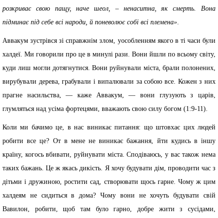
розкриває свою пащу, наче шеол, – ненаситна, як смерть. Вона
підминає під себе всі народи, й поневолює собі всі племена»
.
Аввакум зустрівся зі справжнім злом, уособленням якого в ті часи були
халдеї. Ми говорили про це в минулі рази. Вони йшли по всьому світу,
куди лиш могли дотягнутися. Вони руйнували міста, брали полонених,
вирубували дерева, грабували і випалювали за собою все. Кожен з них
прагне насильства, — каже Аввакум, — вони глузують з царів,
глумляться над усіма фортецями, вважають свою силу богом (1:9-11).
Коли ми бачимо це, в нас виникає питання: що штовхає цих людей
робити все це? От в мене не виникає бажання, йти кудись в іншу
країну, когось вбивати, руйнувати міста. Сподіваюсь, у вас також нема
таких бажань. Це ж якась дикість. Я хочу будувати дім, проводити час з
дітьми і дружиною, ростити сад, створювати щось гарне. Чому ж цим
халдеям не сидиться в дома? Чому вони не хочуть будувати свій
Вавилон, робити, щоб там було гарно, добре жити з сусідами,