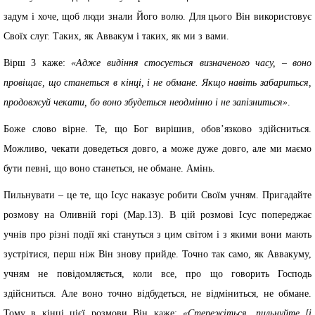
задум і хоче, щоб люди знали Його волю. Для цього Він використовує
Своїх слуг. Таких, як Аввакум і таких, як ми з вами.
Вірш 3 каже:
«Адже видіння стосується визначеного часу, – воно
провіщає, що станеться в кінці, і не обмане. Якщо навіть забариться,
продовжуй чекати, бо воно збудеться неодмінно і не запізниться»
.
Боже слово вірне. Те, що Бог вирішив, обов’язково здійсниться.
Можливо, чекати доведеться довго, а може дуже довго, але ми маємо
бути певні, що воно станеться, не обмане. Амінь.
Пильнувати – це те, що Ісус наказує робити Своїм учням. Пригадайте
розмову на Оливній горі (Мар.13). В цій розмові Ісус попереджає
учнів про різні події які стануться з цим світом і з якими вони мають
зустрітися, перш ніж Він знову прийде. Точно так само, як Аввакуму,
учням не повідомляється, коли все, про що говорить Господь
здійсниться. Але воно точно відбудеться, не відміниться, не обмане.
Тому в кінці цієї розмови Він каже:
«Стережіться, пильнуйте [і