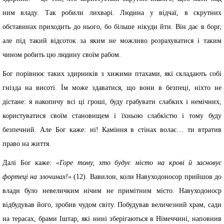
ним владу. Так робили лихварі. Людина у відчаї, в скрутних
обставинах приходить до нього, бо більше нікуди йти. Він дає в борг,
але під такий відсоток за яким не можливо розрахуватися і таким
чином робить цю людину своїм рабом.
Бог порівнює таких здирників з хижими птахами, які складають собі
гнізда на висоті. Їм може здаватися, що вони в безпеці, ніхто не
дістане: я накопичу всі ці гроші, буду грабувати слабких і немічних,
користуватися своїм становищем і їхньою слабкістю і тому буду
безпечний. Але Бог каже: ні! Каміння в стінах волає… ти втратив
право на життя.
Далі Бог каже:
«Горе тому, хто будує місто на крові й засновує
фортеці на злочинах!»
(12). Вавилон, коли Навуходоносор прийшов до
влади було невеличким нічим не примітним місто. Навуходоноср
відбудував його, зробив чудом світу. Побудував величезний храм, сади
на терасах, брами Іштар, які нині зберігаються в Німеччині, наповнив