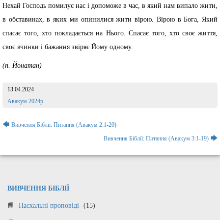
Нехай Господь помилує нас і допоможе в час, в який нам випало жити,
в обставинах, в яких ми опинилися жити вірою. Вірою в Бога, Який
спасає того, хто покладається на Нього. Спасає того, хто своє життя,
своє вчинки і бажання звіряє Йому одному.
(п. Йонатан)
13.04.2024
Розділ:
Авакум 2024р.
Навігація
🡄
Вивчення Біблії: Питання (Авакум 2:1-20)
записів
🡆
Вивчення Біблії: Питання (Авакум 3:1-19)
ВИВЧЕННЯ БІБЛІЇ
-Пасхальні проповіді-
(15)