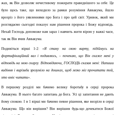
жах, як Він дозволяє нечестивому пожирати праведнішого за себе. Це
було щось таке, що виходило за рамки розуміння Аввакума, йшло
врозріз з його уявленнями про Бога і про цей світ. Уривок, який ми
розглядаємо сьогодні показує нам рішення пророка і Божу відповідь.
Нехай Господь допоможе нам зараз і навчить жити вірою у важкі часи,
так як Він вчив Аввакума.
Подивіться вірші 1-2:
«Я стану на свою варту, підіймусь на
фортифікаційний вал і подивлюсь, – почекаю, що Він скаже мені у
відповідь на мою скаргу. Відповідаючи, ГОСПОДЬ сказав мені: Напиши
видіння і вирізьби зрозуміло на дошках, щоб легко міг прочитати той,
хто вміє читати»
.
В першому розділі ми бачимо велику боротьбу в серці пророка
Аввакума. В нього багато запитань до Бога. Усі ці запитання не дають
йому спокою. І в 1 вірші ми бачимо певне рішення, яке визріло в серці
Аввакума. Що він вирішив? Він вирішив будь-що дочекатися Божої