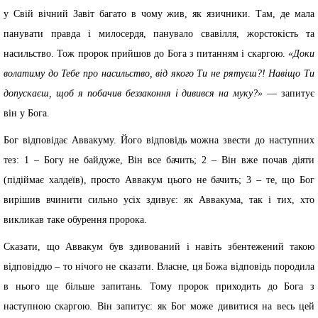
у Свій вічний Завіт багато в чому жив, як язичники. Там, де мала
панувати правда і милосердя, панувало свавілля, жорстокість та
насильство. Тож пророк прийшов до Бога з питанням і скаргою.
«Доки
волатиму до Тебе про насильство, від якого Ти не рятуєш?! Навіщо Ти
допускаєш, щоб я побачив беззаконня і дивився на муку?»
— запитує
він у Бога.
Бог відповідає Аввакуму. Його відповідь можна звести до наступних
тез: 1 – Богу не байдуже, Він все бачить; 2 – Він вже почав діяти
(підіймає халдеїв), просто Аввакум цього не бачить; 3 – те, що Бог
вирішив вчинити сильно усіх здивує: як Аввакума, так і тих, хто
викликав таке обурення пророка.
Сказати, що Аввакум був здивований і навіть збентежений такою
відповіддю – то нічого не сказати. Власне, ця Божа відповідь породила
в нього ще більше запитань. Тому пророк приходить до Бога з
наступною скаргою. Він запитує: як Бог може дивитися на весь цей