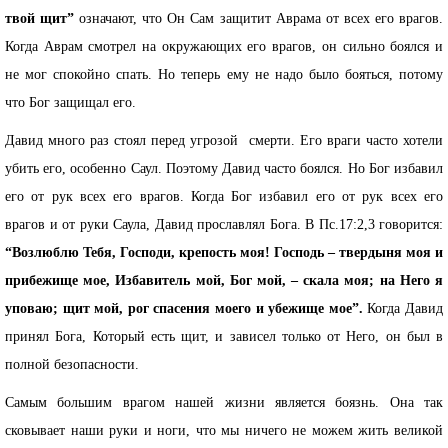
твой щит”
означают, что Он Сам защитит Аврама от всех его врагов.
Когда Аврам смотрел на окружающих его врагов, он сильно боялся и
не мог спокойно спать. Но теперь ему не надо было бояться, потому
что Бог защищал его.
Давид много раз стоял перед угрозой смерти. Его враги часто хотели
убить его, особенно Саул. Поэтому Давид часто боялся. Но Бог избавил
его от рук всех его врагов. Когда Бог избавил его от рук всех его
врагов и от руки Саула, Давид прославлял Бога. В Пс.17:2,3 говорится:
“Возлюблю Тебя, Господи, крепость моя! Господь – твердыня моя и
прибежище мое, Избавитель мой, Бог мой, – скала моя; на Него я
уповаю; щит мой, рог спасения моего и убежище мое”.
Когда Давид
принял Бога, Который есть щит, и зависел только от Него, он был в
полной безопасности.
Самым большим врагом нашей жизни является боязнь. Она так
сковывает наши руки и ноги, что мы ничего не можем жить великой