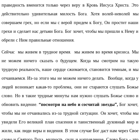
праведность вменится только через веру в Кровь Иисуса Христа. Это
действительно удивительная милость Бога. Хотя волей-неволей мы
совершаем грех, но если мы с верой придем к Богу, Он простит наши
грехи и сделает нас детьми Бога. Бог хочет, чтобы мы пришли к Нему и
обрели с Ним правильные отношения.
Сейчас мы живем в трудное время. мы живем во время кризиса. Мы
не можем ничего сказать о будущем. Когда мы смотрим на такую
трудную реальность, наше сердце сжимается, становится темным, и мы
отчаиваемся. Из-за этого мы не можем ничего делать. Вообще, когда у
людей возникает какая-то проблема, они не стараются слушать Божье
слово. Но в такие трудные минуты нам нужно слушать Божье слово и
обновить видение.
“посмотри на небо и сосчитай звезды”,
Бог хочет,
чтобы мы не отчаивались из-за трудной ситуации. Он хочет, чтобы мы
увидели Его великий план спасения и таинственный духовный мир и
жили, как люди веры и видения. В этом случае Бог даст нам через Свое
слово и Святого Духа, мудрость, силу и направление. Слово Бога – это