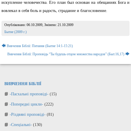
искупление человечества. Его план был основан на обещаниях Бога и
вовлекал в себя боль и радость, страдание и благословение.
Опубліковано:
06.10.2009
, Змінено:
21.10.2009
Розділ:
Бытие (2009 г.)
Навігація
🡄
Вивчення Біблії: Питання (Бытие 14:1-15:21)
записів
🡆
Вивчення Біблії: Проповідь “Ты будешь отцом множества народов” (Быт.16,17)
ВИВЧЕННЯ БІБЛІЇ
-Пасхальні проповіді-
(15)
-Попередні цикли-
(222)
-Різдвяні проповіді-
(81)
-Спеціальні-
(130)