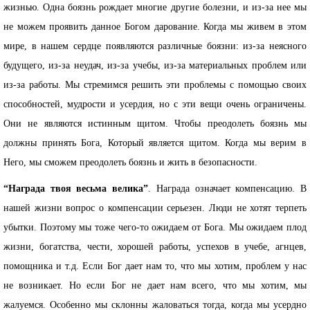
жизнью. Одна боязнь рождает многие другие болезни, и из-за нее мы
не можем проявить данное Богом дарование. Когда мы живем в этом
мире, в нашем сердце появляются различные боязни: из-за неясного
будущего, из-за неудач, из-за учебы, из-за материальных проблем или
из-за работы. Мы стремимся решить эти проблемы с помощью своих
способностей, мудрости и усердия, но с эти вещи очень ограничены.
Они не являются истинным щитом. Чтобы преодолеть боязнь мы
должны принять Бога, Который является щитом. Когда мы верим в
Него, мы сможем преодолеть боязнь и жить в безопасности.
“Награда твоя весьма велика”
. Награда означает компенсацию. В
нашей жизни вопрос о компенсации серьезен. Люди не хотят терпеть
убытки. Поэтому мы тоже чего-то ожидаем от Бога. Мы ожидаем плод
жизни, богатства, чести, хорошей работы, успехов в учебе, агнцев,
помощника и т.д. Если Бог дает нам то, что мы хотим, проблем у нас
не возникает. Но если Бог не дает нам всего, что мы хотим, мы
жалуемся. Особенно мы склонны жаловаться тогда, когда мы усердно