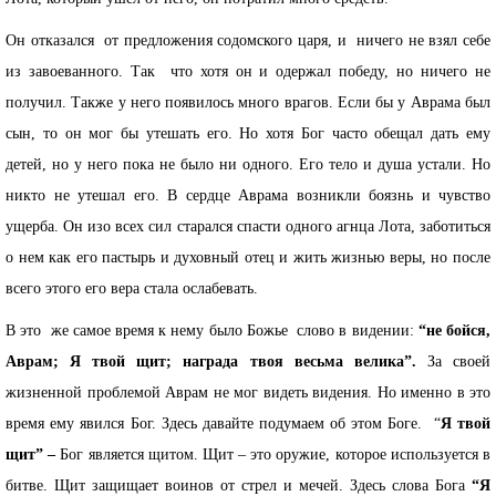
Он отказался от предложения содомского царя, и ничего не взял себе
из завоеванного. Так что хотя он и одержал победу, но ничего не
получил. Также у него появилось много врагов. Если бы у Аврама был
сын, то он мог бы утешать его. Но хотя Бог часто обещал дать ему
детей, но у него пока не было ни одного. Его тело и душа устали. Но
никто не утешал его. В сердце Аврама возникли боязнь и чувство
ущерба. Он изо всех сил старался спасти одного агнца Лота, заботиться
о нем как его пастырь и духовный отец и жить жизнью веры, но после
всего этого его вера стала ослабевать.
В это же самое время к нему было Божье слово в видении:
“не бойся,
Аврам; Я твой щит; награда твоя весьма велика”.
За своей
жизненной проблемой Аврам не мог видеть видения. Но именно в это
время ему явился Бог. Здесь давайте подумаем об этом Боге. “
Я твой
щит” –
Бог является щитом. Щит – это оружие, которое используется в
битве. Щит защищает воинов от стрел и мечей. Здесь слова Бога
“Я