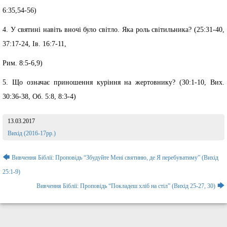
6:35,54-56)
4. У святині навіть вночі було світло. Яка роль світильника? (25:31-40,
37:17-24, Ів. 16:7-11,
Рим. 8:5-6,9)
5. Що означає приношення куріння на жертовнику? (30:1-10, Вих.
30:36-38, Об. 5:8, 8:3-4)
13.03.2017
Розділ:
Вихід (2016-17рр.)
Навігація
🡄
Вивчення Біблії: Проповідь “Збудуйте Мені святиню, де Я перебуватиму” (Вихід
записів
25:1-9)
🡆
Вивчення Біблії: Проповідь “Покладеш хліб на стіл” (Вихід 25-27, 30)