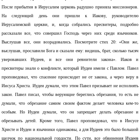
После прибытия в Иерусалим церковь радушно приняла миссионеров.
На следующий день они пришли к Иакову, руководителю
Иерусалимской церкви, и, когда собрались пресвитеры, подробно
рассказали все, что совершил Господь через них среди язычников.
Выслушав все, они возрадовались. Посмотрите стих 20: «Они же,
выслушав, прославили Бога и сказали ему: видишь, брат, сколько тысяч
уверовавших Иудеев, и все они ревнители закона». Иаков и
пресвитеры знали о конфликте, который Иудеи имели с Павлом. Павел
проповедовал, что спасение происходит не от закона, а через веру в
Иисуса Христа. Иудеи думали, что этим Павел призывает не исполнять
закон. Павел писал, чтобы верующие береглись обрезания, то есть не
думали, что обрезание самим своим фактом делает человека кем-то
особым. Но Иудеи думали, что он запрещает делать обрезание и
обрезывать детей. Кроме того, Павел проповедовал, что в Иисусе
Христе и Иудеи и язычники одинаковы, а для Иудеев это было большой
щелчок по национальной гордости. По сути, все обвинения Иудеев