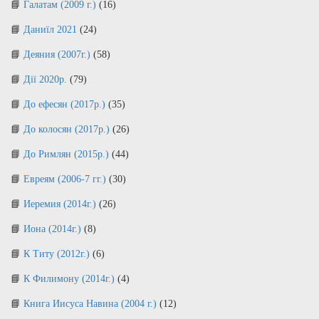
Галатам (2009 г.)
(16)
Даниїл 2021
(24)
Деяния (2007г.)
(58)
Дії 2020р.
(79)
До ефесян (2017р.)
(35)
До колосян (2017р.)
(26)
До Римлян (2015р.)
(44)
Евреям (2006-7 гг.)
(30)
Иеремия (2014г.)
(26)
Иона (2014г.)
(8)
К Титу (2012г.)
(6)
К Филимону (2014г.)
(4)
Книга Иисуса Навина (2004 г.)
(12)