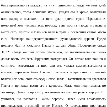
быть принесено за каждого из них приношение. Когда же семь дней
оканчивались, тогда Асийские Иудеи, увидев его в храме, возмутили
весь народ и наложили на него руки, крича: мужи Израильские,
помогите! этот человек всех повсюду учит против народа и закона и
места сего; притом и Еллинов ввел в храм и осквернил святое место
сие». Несмотря на предосторожности руководителей церкви, Иудеи
подняли бунт и схватили Павла и хотели убить. Посмотрите стихи
31,32: «Когда же они хотели убить его, до тысяченачальника полка
дошла весть, что весь Иерусалим возмутился. Он, тотчас взяв воинов и
сотников, устремился на них; они же, увидев тысяченачальника и
воинов, перестали бить Павла». Благодаря оперативности римской
власти Бог остановил самосуд и спас Павла. Тысяченачальник арестовал
Павла и приказал вести его в крепость. Когда они поднимались по
лестнице, Павел попросил у тысяченачальника говорить к народу. Тот
удивился, но позволил. Таким образом, Павел имел возможность
проповедовать огромной толпе Иудеев. О содержании проповеди