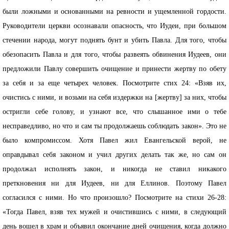
были ложными и основанными на ревности и ущемленной гордости.
Руководители церкви осознавали опасность, что Иудеи, при большом
стечении народа, могут поднять бунт и убить Павла. Для того, чтобы
обезопасить Павла и для того, чтобы развеять обвинения Иудеев, они
предложили Павлу совершить очищение и принести жертву по обету
за себя и за еще четырех человек. Посмотрите стих 24: «Взяв их,
очистись с ними, и возьми на себя издержки на [жертву] за них, чтобы
остригли себе голову, и узнают все, что слышанное ими о тебе
несправедливо, но что и сам ты продолжаешь соблюдать закон». Это не
было компромиссом. Хотя Павел жил Евангельской верой, не
оправдывал себя законом и учил других делать так же, но сам он
продолжал исполнять закон, и никогда не ставил никакого
преткновения ни для Иудеев, ни для Еллинов. Поэтому Павел
согласился с ними. Но что произошло? Посмотрите на стихи 26-28:
«Тогда Павел, взяв тех мужей и очистившись с ними, в следующий
день вошел в храм и объявил окончание дней очищения, когда должно