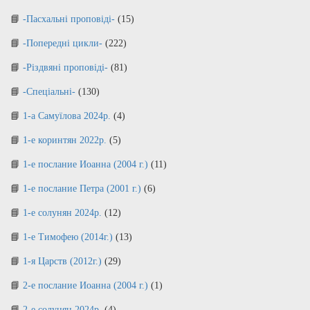
-Пасхальні проповіді-
(15)
-Попередні цикли-
(222)
-Різдвяні проповіді-
(81)
-Спеціальні-
(130)
1-а Самуїлова 2024р.
(4)
1-е коринтян 2022р.
(5)
1-е послание Иоанна (2004 г.)
(11)
1-е послание Петра (2001 г.)
(6)
1-е солунян 2024р.
(12)
1-е Тимофею (2014г.)
(13)
1-я Царств (2012г.)
(29)
2-е послание Иоанна (2004 г.)
(1)
2-е солунян 2024р.
(4)