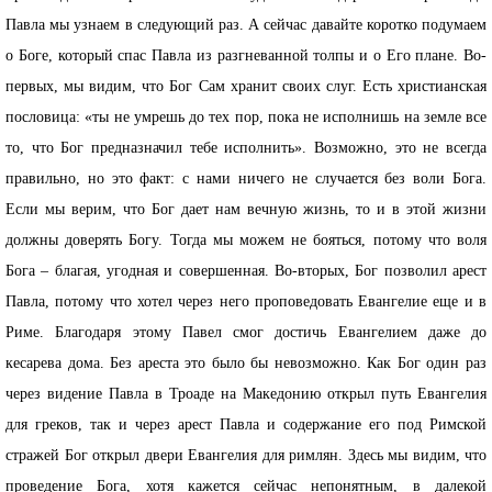
Павла мы узнаем в следующий раз. А сейчас давайте коротко подумаем
о Боге, который спас Павла из разгневанной толпы и о Его плане. Во-
первых, мы видим, что Бог Сам хранит своих слуг. Есть христианская
пословица: «ты не умрешь до тех пор, пока не исполнишь на земле все
то, что Бог предназначил тебе исполнить». Возможно, это не всегда
правильно, но это факт: с нами ничего не случается без воли Бога.
Если мы верим, что Бог дает нам вечную жизнь, то и в этой жизни
должны доверять Богу. Тогда мы можем не бояться, потому что воля
Бога – благая, угодная и совершенная. Во-вторых, Бог позволил арест
Павла, потому что хотел через него проповедовать Евангелие еще и в
Риме. Благодаря этому Павел смог достичь Евангелием даже до
кесарева дома. Без ареста это было бы невозможно. Как Бог один раз
через видение Павла в Троаде на Македонию открыл путь Евангелия
для греков, так и через арест Павла и содержание его под Римской
стражей Бог открыл двери Евангелия для римлян. Здесь мы видим, что
проведение Бога, хотя кажется сейчас непонятным, в далекой