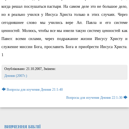
когда решал послушаться пастыря. На самом деле это не большое дело,
но я реально учился у Иисуса Христа только в этих случаях. Через
сегодняшнее слово мы учились вере Ап. Павла и его системе
ценностей. Молюсь, чтобы все мы имели такую систему ценностей как
Павел: всеми силами, через подражание жизни Иисусу Христу и
служение миссии Бога, прославить Бога и приобрести Иисуса Христа.
1
Опубліковано:
21.10.2007
, Змінено:
Розділ:
Деяния (2007г.)
Навігація
🡄
Вопросы для изучения Деяния 21:1-40
записів
🡆
Вопросы для изучения Деяния 22:1-30
ВИВЧЕННЯ БІБЛІЇ