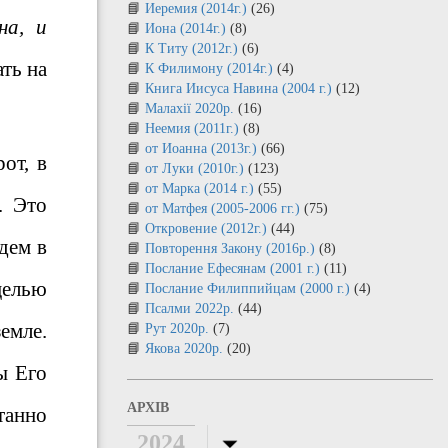
Иеремия (2014г.)
(26)
на, и
Иона (2014г.)
(8)
К Титу (2012г.)
(6)
ать на
К Филимону (2014г.)
(4)
Книга Иисуса Навина (2004 г.)
(12)
Малахії 2020р.
(16)
Неемия (2011г.)
(8)
от Иоанна (2013г.)
(66)
от, в
от Луки (2010г.)
(123)
от Марка (2014 г.)
(55)
. Это
от Матфея (2005-2006 гг.)
(75)
Откровение (2012г.)
(44)
дем в
Повторення Закону (2016р.)
(8)
Послание Ефесянам (2001 г.)
(11)
целью
Послание Филиппийцам (2000 г.)
(4)
Псалми 2022р.
(44)
земле.
Рут 2020р.
(7)
Якова 2020р.
(20)
ы Его
АРХІВ
танно
2024