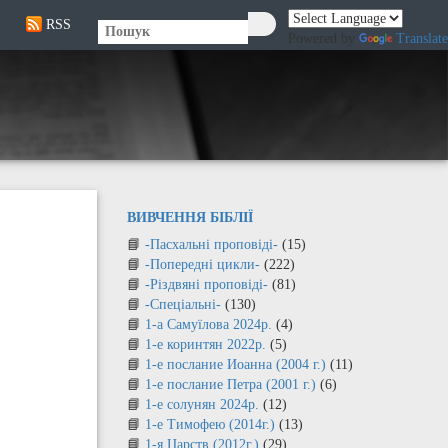
RSS
🔍
Powered by
Translate
ВИВЧЕННЯ БІБЛІЇ
-Пасхальні проповіді-
(15)
-Попередні цикли-
(222)
-Різдвяні проповіді-
(81)
-Спеціальні-
(130)
1-а Самуїлова 2024р.
(4)
1-е коринтян 2022р.
(5)
1-е послание Иоанна (2004 г.)
(11)
1-е послание Петра (2001 г.)
(6)
1-е солунян 2024р.
(12)
1-е Тимофею (2014г.)
(13)
1-я Царств (2012г.)
(29)