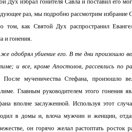
ой Дух избрал гонителя Савла и поставил его мо
едующее раз, мы подробно рассмотрим избрание С
 о том, как Святой Дух распространил Еванге
а и гонения.
же одобрял убиение его. В те дни произошло ве
лиме; и все, кроме Апостолов, рассеялись по р
После мученичества Стефана, произошло ве
алиме. Главным руководителем этого гонения яв
фана вполне заслуженной. Используя этот случа
ходил в домы и, влоча мужчин и женщин, отда
вежестве, он горячо желал растоптать росток р