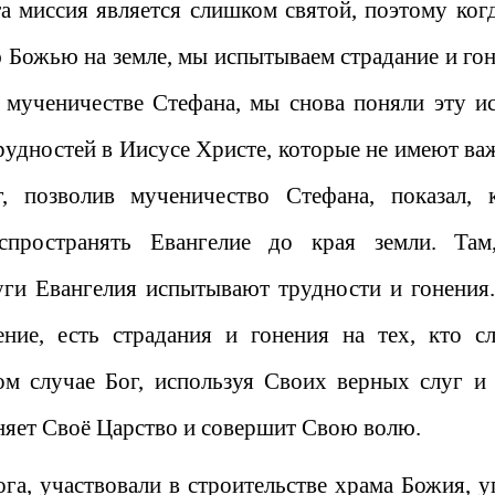
Эта миссия является слишком святой, поэтому ког
ю Божью на земле, мы испытываем страдание и гон
мученичестве Стефана, мы снова поняли эту ис
трудностей в Иисусе Христе, которые не имеют ва
г, позволив мученичество Стефана, показал, 
спространять Евангелие до края земли. Там
уги Евангелия испытывают трудности и гонения.
ние, есть страдания и гонения на тех, кто с
ом случае Бог, используя Своих верных слуг и
няет Своё Царство и совершит Свою волю.
ога, участвовали в строительстве храма Божия, у