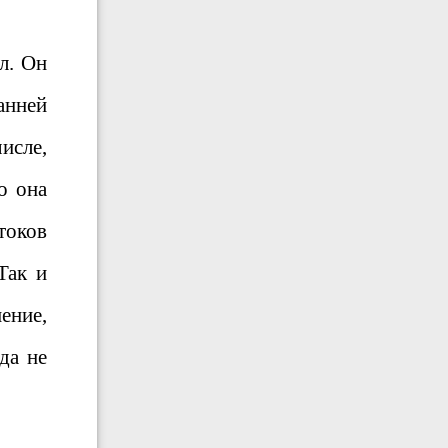
л. Он
анней
исле,
о она
токов
Так и
ение,
да не