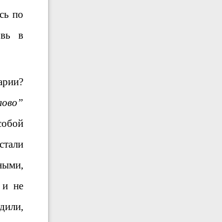
сь по
овь в
арии?
лово”
собой
стали
ными,
 и не
дили,