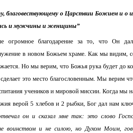
пу, благовествующему о Царствии Божием и о 
лись и мужчины и женщины”
 огромное благодарение за то, что Он да
лужение в новом Божьем храме. Как мы видим, с
жается. Но мы верим, что Божья рука будет до ко
и сделает это место благословенным. Мы верим чт
оспитания учеников и мировой миссии. Когда мы н
ожия верой 5 хлебов и 2 рыбки, Бог дал нам клю
отвечал он и сказал мне так: это слово Госп
е воинством и не силою, но Духом Моим, го