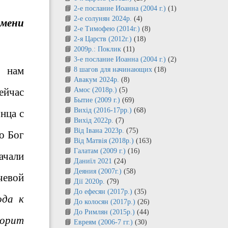
2-е послание Иоанна (2004 г.)
(1)
2-е солунян 2024р.
(4)
имени
2-е Тимофею (2014г.)
(8)
2-я Царств (2012г.)
(18)
2009р.: Поклик
(11)
3-е послание Иоанна (2004 г.)
(2)
л нам
8 шагов для начинающих
(18)
Авакум 2024р.
(8)
ейчас
Амос (2018р.)
(5)
Бытие (2009 г.)
(69)
Вихід (2016-17рр.)
(68)
нца с
Вихід 2022р.
(7)
Від Івана 2023р.
(75)
о Бог
Від Матвія (2018р.)
(163)
Галатам (2009 г.)
(16)
ачали
Даниїл 2021
(24)
Деяния (2007г.)
(58)
чевой
Дії 2020р.
(79)
До ефесян (2017р.)
(35)
ода к
До колосян (2017р.)
(26)
До Римлян (2015р.)
(44)
ворит
Евреям (2006-7 гг.)
(30)