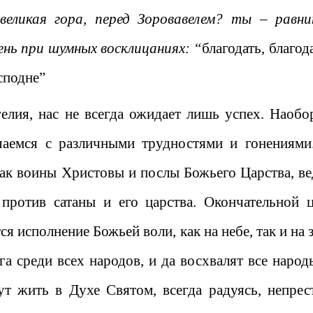
еликая гора, перед Зоровавелем? ты – равни
ень при шумных восклицаниях: “
благодать, благод
сподне”
лия, нас не всегда ожидает лишь успех. Наобор
чаемся с различными трудностями и гонениями
как воины Христовы и послы Божьего Царства, ве
против сатаны и его царства. Окончательной 
 исполнение Божьей воли, как на небе, так и на 
га среди всех народов, и да восхвалят все народ
т жить в Духе Святом, всегда радуясь, непрес