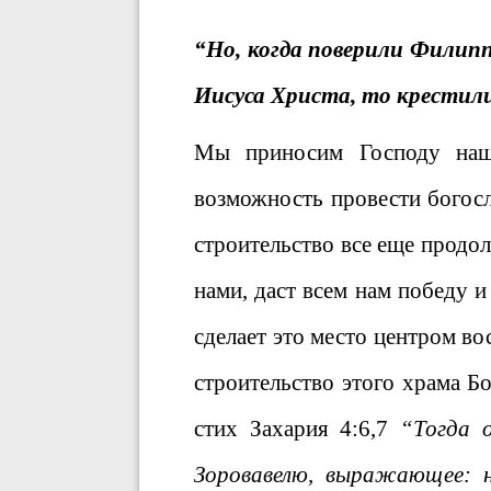
“Но, когда поверили Филип
Иисуса Христа, то крести
Мы приносим Господу наше
возможность провести богос
строительство все еще продол
нами, даст всем нам победу 
сделает это место центром в
строительство этого храма Б
стих Захария 4:6,7
“Тогда 
Зоровавелю, выражающее: н