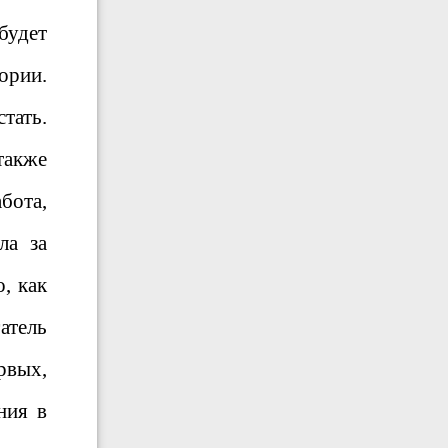
будет
ории.
тать.
также
бота,
ла за
, как
атель
рвых,
ния в