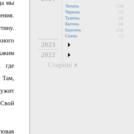
да мы
Липень
(14)
Червень
(2)
ения.
Травень
(4)
Квітень
(4)
тину.
Березень
(14)
Січень
(7)
жного
2023
каким
2022
Старіші
, где
 Там,
лужит
 Свой
повая