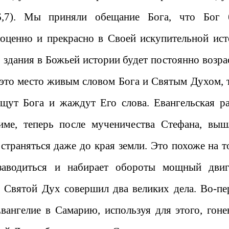
6,7). Мы приняли обещание Бога, что Бог 
гоценно и прекрасно в Своей искупительной ист
 здания в Божьей истории будет постоянно возрас
 это место живым словом Бога и Святым Духом, 
щут Бога и жаждут Его слова. Евангельская ра
име, теперь после мученичества Стефана, выш
страняться даже до края земли. Это похоже на то
заводиться и набирает обороты мощный двиг
е Святой Дух совершил два великих дела. Во-пе
вангелие в Самарию, используя для этого, гоне