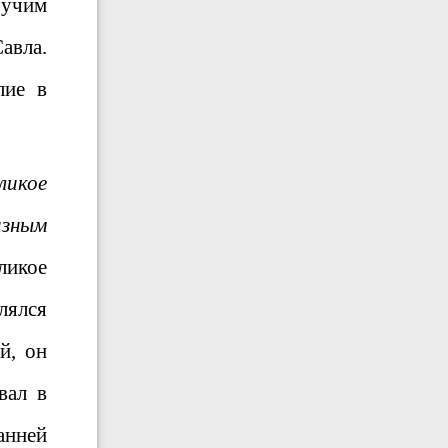
гучим
авла.
лие в
ликое
азным
ликое
лялся
й, он
вал в
анней