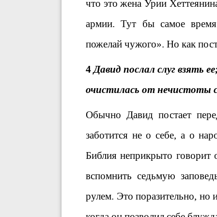
что это жена Урии Хеттеянин
армии. Тут бы самое время
пожелай чужого». Но как пос
4
Давид послал слуг взять ее
очистилась от нечистоты св
Обычно Давид постает пере
заботится не о себе, а о на
Библия неприкрыто говорит 
вспомнить седьмую заповед
рулем. Это поразительно, но
когда он позволил себе блужда