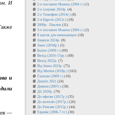
ом. И
2-е послание Иоанна (2004 г.)
(1)
2-е солунян 2024р.
(4)
2-е Тимофею (2014г.)
(8)
2-я Царств (2012г.)
(18)
2009р.: Поклик
(11)
Также
3-е послание Иоанна (2004 г.)
(2)
8 шагов для начинающих
(18)
Авакум 2024р.
(8)
Амос (2018р.)
(5)
Бытие (2009 г.)
(69)
Вихід (2016-17рр.)
(68)
Вихід 2022р.
(7)
Від Івана 2023р.
(75)
Від Матвія (2018р.)
(163)
Галатам (2009 г.)
(16)
ава и
Даниїл 2021
(24)
Деяния (2007г.)
(58)
адили
Дії 2020р.
(79)
До ефесян (2017р.)
(35)
До колосян (2017р.)
(26)
До Римлян (2015р.)
(44)
цев —
Евреям (2006-7 гг.)
(30)