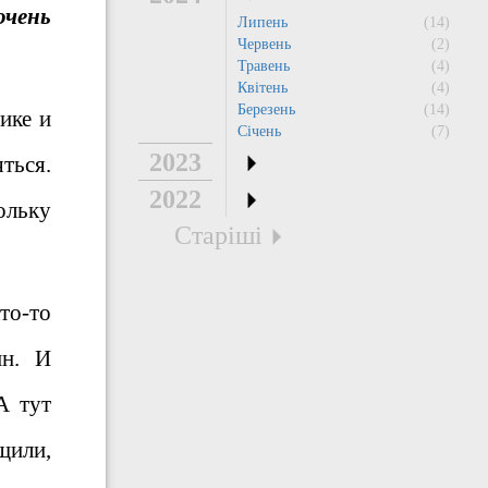
очень
Липень
(14)
Червень
(2)
Травень
(4)
Квітень
(4)
Березень
(14)
ике и
Січень
(7)
2023
ться.
2022
ольку
Старіші
то-то
ин. И
А тут
щили,