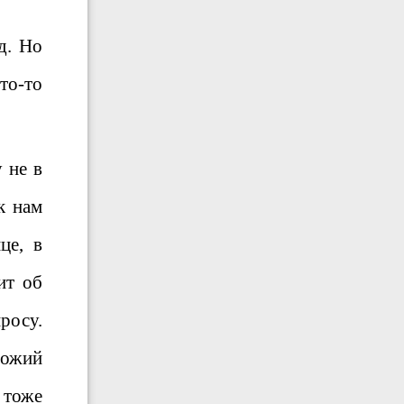
д. Но
то-то
 не в
к нам
це, в
ит об
росу.
Божий
 тоже