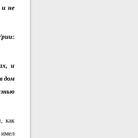
 и не
Урии:
ах, и
в дом
изнью
, как
 имел