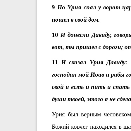
9
Но Урия спал у ворот цар
пошел в свой дом.
10
И донесли Давиду, говор
вот, ты пришел с дороги; о
11
И сказал Урия Давиду:
господин мой Иоав и рабы го
свой и есть и пить и спат
души твоей, этого я не сдел
Урия был верным человеком.
Божий ковчег находился в ша