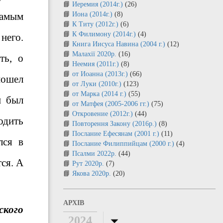
Иеремия (2014г.)
(26)
самым
Иона (2014г.)
(8)
К Титу (2012г.)
(6)
К Филимону (2014г.)
(4)
него.
Книга Иисуса Навина (2004 г.)
(12)
Малахії 2020р.
(16)
ть, о
Неемия (2011г.)
(8)
от Иоанна (2013г.)
(66)
пошел
от Луки (2010г.)
(123)
от Марка (2014 г.)
(55)
н был
от Матфея (2005-2006 гг.)
(75)
Откровение (2012г.)
(44)
одить
Повторення Закону (2016р.)
(8)
Послание Ефесянам (2001 г.)
(11)
лся в
Послание Филиппийцам (2000 г.)
(4)
Псалми 2022р.
(44)
тся. А
Рут 2020р.
(7)
Якова 2020р.
(20)
АРХІВ
ского
2024