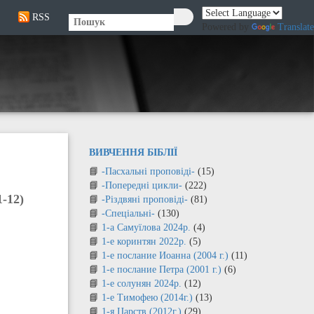
RSS
🔍
Powered by
Translate
ВИВЧЕННЯ БІБЛІЇ
-Пасхальні проповіді-
(15)
-Попередні цикли-
(222)
-12)
-Різдвяні проповіді-
(81)
-Спеціальні-
(130)
1-а Самуїлова 2024р.
(4)
1-е коринтян 2022р.
(5)
1-е послание Иоанна (2004 г.)
(11)
1-е послание Петра (2001 г.)
(6)
1-е солунян 2024р.
(12)
1-е Тимофею (2014г.)
(13)
1-я Царств (2012г.)
(29)