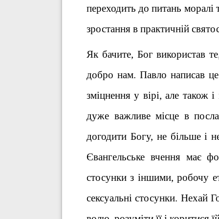
переходить до питань моралі т
зростання в практичній святос
Як бачите, Бог використав т
добро нам. Павло написав ц
зміцнення у вірі, але також 
дуже важливе місце в посла
догодити Богу, не більше і 
Євангельське вчення має фо
стосунки з іншими, робочу ет
сексуальні стосунки. Нехай Г
волю, розуміти її і коритися їй