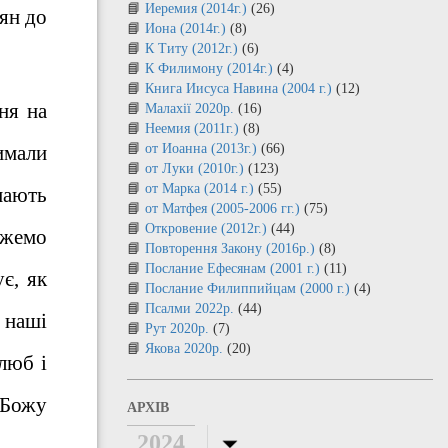
Иеремия (2014г.)
(26)
иян до
Иона (2014г.)
(8)
К Титу (2012г.)
(6)
К Филимону (2014г.)
(4)
Книга Иисуса Навина (2004 г.)
(12)
ня на
Малахії 2020р.
(16)
Неемия (2011г.)
(8)
имали
от Иоанна (2013г.)
(66)
от Луки (2010г.)
(123)
от Марка (2014 г.)
(55)
мають
от Матфея (2005-2006 гг.)
(75)
Откровение (2012г.)
(44)
ожемо
Повторення Закону (2016р.)
(8)
Послание Ефесянам (2001 г.)
(11)
є, як
Послание Филиппийцам (2000 г.)
(4)
Псалми 2022р.
(44)
 наші
Рут 2020р.
(7)
Якова 2020р.
(20)
люб і
 Божу
АРХІВ
2024