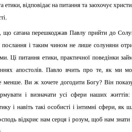
а етики, відповідає на питання та заохочує христ
ті.
е, що сатана перешкоджав Павлу прийти до Солу
е послання і таким чином не лише солуняни отр
і ми. Ці питання етики, практичної поведінки зай
ннях апостолів. Павло вчить про те, як ми м
не менше. Ви ж хочете догодити Богу? Він показу
рмувати і визначати усі сфери наших життів:
ику і навіть такі особисті і інтимні сфери, як ш
осподь відкриє нам серця і розум, щоб нам знати
.