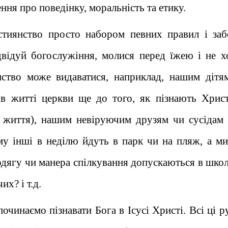
ння про поведінку, моральність та етику.
тиянство просто набором певних правил і заб
двідуй богослужіння, молися перед їжею і не х
нство може видаватися, наприклад, нашим дітям
в житті церкви ще до того, як пізнають Христ
і життя), нашим невіруючим друзям чи сусідам
му інші в неділю йдуть в парк чи на пляж, а ми
дягу чи манера спілкування допускаються в школі
х? і т.д.
очинаємо пізнавати Бога в Ісусі Христі. Всі ці 