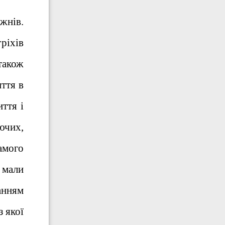
ижнів.
ріхів
 також
иття в
ття і
ючих,
самого
 мали
жанням
з якої