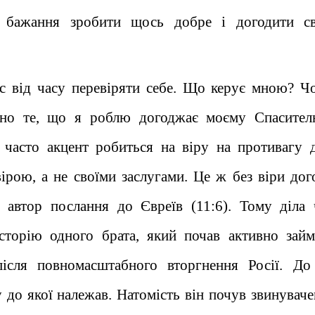
з бажання зробити щось добре і догодити с
ас від часу перевіряти себе. Що керує мною? Ч
сно те, що я роблю догоджає моєму Спасите
 часто акцент робиться на віру на противагу д
ірою, а не своїми заслугами. Це ж без віри дог
автор послання до Євреїв (11:6). Тому діла 
сторію одного брата, який почав активно займ
після повномасштабного вторгнення Росії. До
у до якої належав. Натомість він почув звинуваче