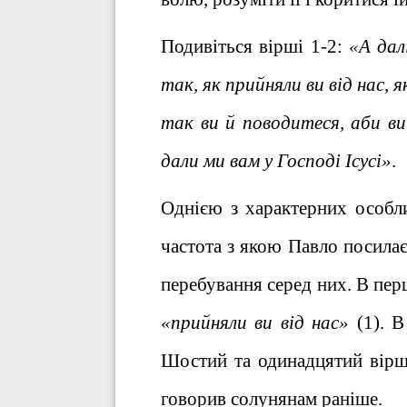
Подивіться вірші 1-2:
«А дал
так, як прийняли ви від нас,
так ви й поводитеся, аби ви 
дали ми вам у Господі Ісусі»
.
Однією з характерних особл
частота з якою Павло посилаєт
перебування серед них. В пер
«прийняли ви від нас»
(1). В
Шостий та одинадцятий вірш
говорив солунянам раніше.