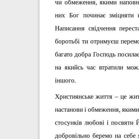
чи обмеження, якими наповн
них Бог починає зміцняти 
Написання свідчення перест
боротьбі ти отримуєш перемо
багато добра Господь посилає
на якийсь час втратили можл
іншого.
Християнське життя – це життя
настанови і обмеження, якими
стосунків любові і посвяти 
добровільно беремо на себе 