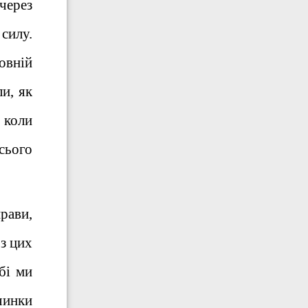
через
силу.
овній
и, як
 коли
сього
прави,
з цих
бі ми
чинки