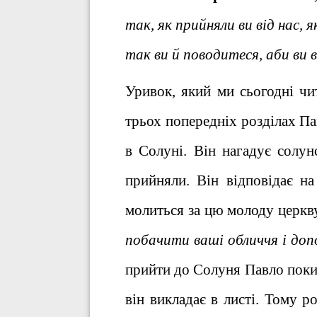
так, як прийняли ви від нас,
так ви й поводитеся, аби ви 
Уривок, який ми сьогодні чи
трьох попередніх розділах Па
в Солуні. Він нагадує солун
прийняли. Він відповідає на
молиться за цю молоду церкв
побачити ваші обличчя і доп
прийти до Солуня Павло поки н
він викладає в листі. Тому р