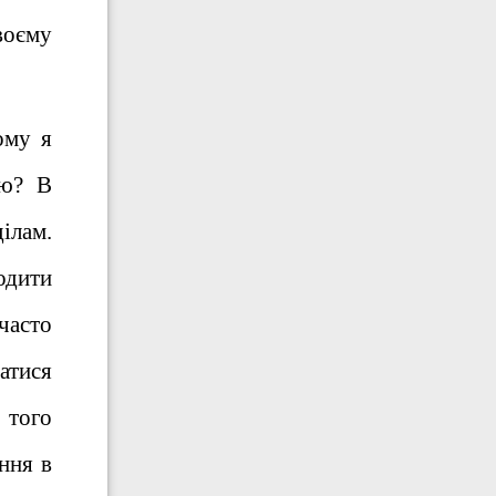
воєму
ому я
лю? В
ілам.
одити
часто
атися
 того
ння в