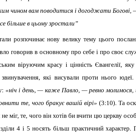
 яким чином вам поводитися і догоджати Богові, –
все більше в цьому зростали”
тали розпочинає нову велику тему цього послан
вло говорив в основному про себе і про своє слу
ським віруючим красу і цінність Євангелії, яку
 звинувачення, які висували проти нього юдеї. 
у:
«ніч і день, — каже Павло, — ревно молимося,
овнити те, чого бракує вашій вірі»
(3:10). Та ос
е міг, те, чого він хотів би вчити цю церкву осо
озділи 4 і 5 носять більш практичний характер. 