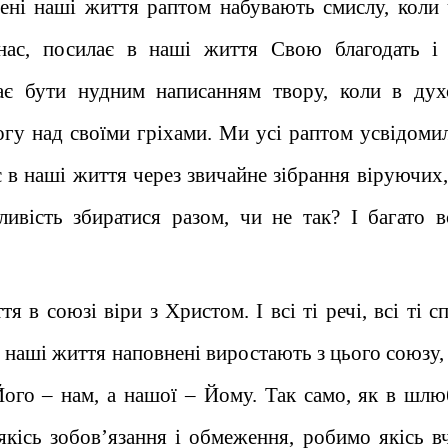
ені наші життя раптом набувають смислу, коли 
нас, посилає в наші життя Свою благодать і 
ає бути нудним написанням твору, коли в дух
гу над своїми гріхами. Ми усі раптом усвідомил
 в наші життя через звичайне зібрання віруючих,
ивість збиратися разом, чи не так? І багато в
 в союзі віри з Христом. І всі ті речі, всі ті с
 наші життя наповнені виростають з цього союзу, 
Його – нам, а нашої – Йому. Так само, як в шлю
якісь зобов’язання і обмеження, робимо якісь в