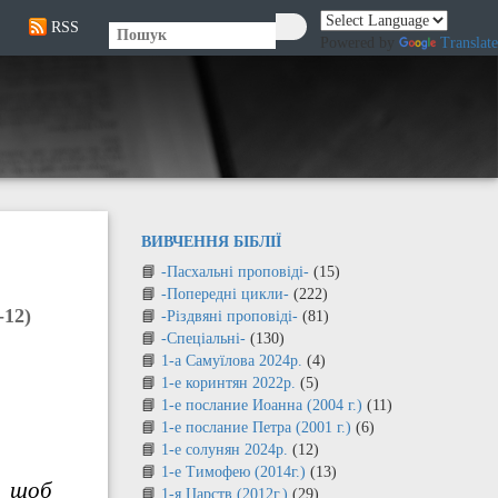
RSS
🔍
Powered by
Translate
ВИВЧЕННЯ БІБЛІЇ
-Пасхальні проповіді-
(15)
-Попередні цикли-
(222)
12)
-Різдвяні проповіді-
(81)
-Спеціальні-
(130)
1-а Самуїлова 2024р.
(4)
1-е коринтян 2022р.
(5)
1-е послание Иоанна (2004 г.)
(11)
1-е послание Петра (2001 г.)
(6)
1-е солунян 2024р.
(12)
1-е Тимофею (2014г.)
(13)
, щоб
1-я Царств (2012г.)
(29)