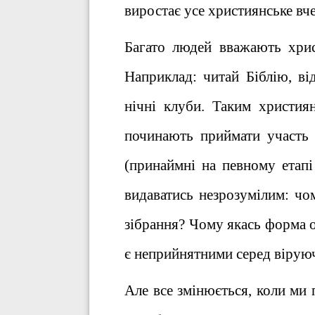
виростає усе християнське вче
Багато людей вважають хрис
Наприклад: читай Біблію, ві
нічні клуби. Таким христия
починають приймати участь 
(принаймні на певному етап
видаватись незрозумілим: чо
зібрання? Чому якась форма о
є неприйнятними серед віруючи
Але все змінюється, коли ми п