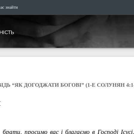
нас знайти
НІСТЬ
ІДЬ “ЯК ДОГОДЖАТИ БОГОВІ” (1-Е СОЛУНЯН 4:1-
І
, брати, просимо вас і благаємо в Господі Ісусі