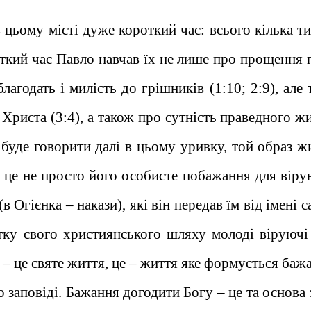
 цьому місті дуже короткий час: всього кілька т
откий час Павло навчав їх не лише про прощення г
агодать і милість до грішників (1:10; 2:9), але
Христа (3:4), а також про сутність праведного ж
 буде говорити далі в цьому уривку, той образ жи
 – це не просто його особисте побажання для віру
(в Огієнка – накази), які він передав їм від імені 
атку свого християнського шляху молоді віруючі
 – це святе життя, це – життя яке формується ба
 заповіді. Бажання догодити Богу – це та основа 