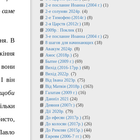
2-е послание Иоанна (2004 г.)
(1)
 саме
2-е солунян 2024р.
(4)
2-е Тимофею (2014г.)
(8)
2-я Царств (2012г.)
(18)
2009р.: Поклик
(11)
3-е послание Иоанна (2004 г.)
(2)
ня. В
8 шагов для начинающих
(18)
Авакум 2024р.
(8)
жіння
Амос (2018р.)
(5)
Бытие (2009 г.)
(69)
 вони
Вихід (2016-17рр.)
(68)
Вихід 2022р.
(7)
І він
Від Івана 2023р.
(75)
Від Матвія (2018р.)
(163)
 щоби
Галатам (2009 г.)
(16)
Даниїл 2021
(24)
кільки
Деяния (2007г.)
(58)
Дії 2020р.
(79)
бисто,
До ефесян (2017р.)
(35)
До колосян (2017р.)
(26)
До Римлян (2015р.)
(44)
Павло
Евреям (2006-7 гг.)
(30)