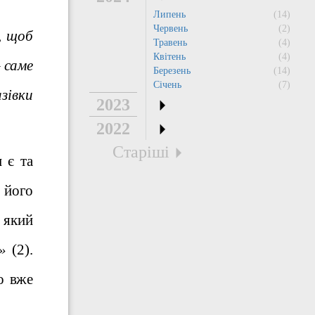
Липень
(14)
Червень
(2)
, щоб
Травень
(4)
Квітень
(4)
 саме
Березень
(14)
Січень
(7)
зівки
2023
2022
Старіші
 є та
с його
 який
»
(2).
о вже