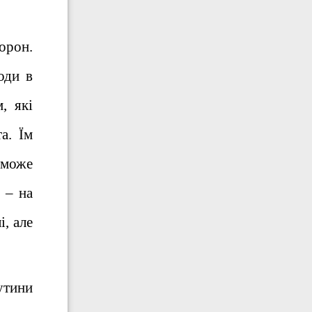
орон.
оди в
, які
а. Їм
 може
 – на
, але
рутини