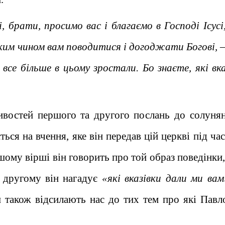
і, брати, просимо вас і благаємо в Господі Ісусі
 яким чином вам поводитися і догоджати Богові, –
все більше в цьому зростали. Бо знаєте, які вка
ивостей першого та другого послань до солунян
ься на вчення, яке він передав цій церкві під ча
шому вірші він говорить про той образ поведінки,
 другому він нагадує
«які вказівки дали ми вам
 також відсилають нас до тих тем про які Павл