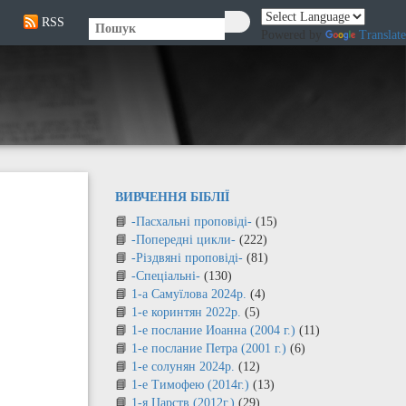
RSS
🔍
Powered by
Translate
ВИВЧЕННЯ БІБЛІЇ
-Пасхальні проповіді-
(15)
-Попередні цикли-
(222)
-Різдвяні проповіді-
(81)
-Спеціальні-
(130)
1-а Самуїлова 2024р.
(4)
1-е коринтян 2022р.
(5)
1-е послание Иоанна (2004 г.)
(11)
1-е послание Петра (2001 г.)
(6)
1-е солунян 2024р.
(12)
1-е Тимофею (2014г.)
(13)
1-я Царств (2012г.)
(29)