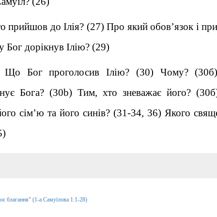
амуїл? (26)
о прийшов до Ілія? (27) Про який обов’язок і пр
му Бог дорікнув Ілію? (29)
6. Що Бог проголосив Ілію? (30) Чому? (30
анує Бога? (30b) Тим, хто зневажає його? (30б
ого сім’ю та його синів? (31-34, 36) Якого свящ
5)
оє благання” (1-а Самуїлова 1:1-28)