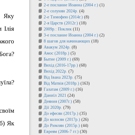
2-е послание Иоанна (2004 г.)
(1)
2-е солунян 2024р.
(4)
) Яку
2-е Тимофею (2014г.)
(8)
2-я Царств (2012г.)
(18)
 Ілія
2009р.: Поклик
(11)
3-е послание Иоанна (2004 г.)
(2)
ожого
8 шагов для начинающих
(18)
Авакум 2024р.
(8)
 Бога?
Амос (2018р.)
(5)
Бытие (2009 г.)
(69)
Вихід (2016-17рр.)
(68)
Вихід 2022р.
(7)
Від Івана 2023р.
(75)
уїла?
Від Матвія (2018р.)
(163)
Галатам (2009 г.)
(16)
Даниїл 2021
(24)
Деяния (2007г.)
(58)
Дії 2020р.
(79)
 своїм
До ефесян (2017р.)
(35)
До колосян (2017р.)
(26)
б) Як
До Римлян (2015р.)
(44)
Евреям (2006-7 гг.)
(30)