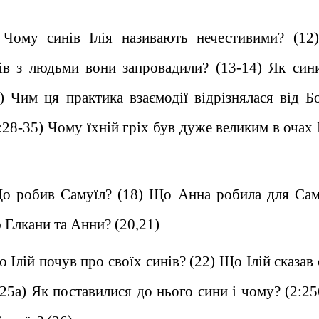
 Чому синів Ілія називають нечестивими? (12
ів з людьми вони запровадили? (13-14) Як сини
) Чим ця практика взаємодії відрізнялася від Б
:28-35) Чому їхній гріх був дуже великим в очах
Що робив Самуїл? (18) Що Анна робила для Сам
 Елкани та Анни? (20,21)
 Ілій почув про своїх синів? (22) Що Ілій сказав
-25а) Як поставилися до нього сини і чому? (2:25