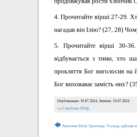
продовжував рости хлопчик С
4. Прочитайте вірші 27-29. Хт
нагадав він Ілію? (27, 28) Чо
5. Прочитайте вірші 30-3
відбувається з тими, хто ш
прокляття Бог виголосив на й
Бог виховаває замість них? (3
Опубліковано:
16.07.2024
, Змінено:
16.07.2024
Розділ:
1-а Самуїлова 2024р.
Навігація
🡄
Вивчення Біблії: Проповідь “Господь здійснив м
записів