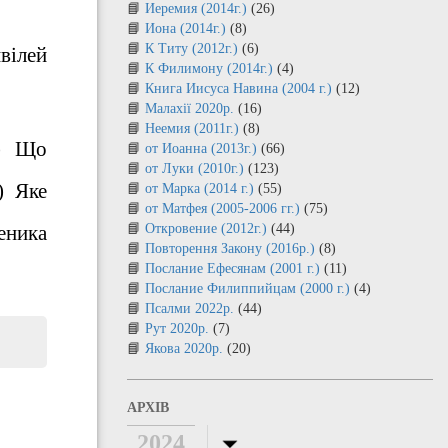
Иеремия (2014г.)
(26)
Иона (2014г.)
(8)
К Титу (2012г.)
(6)
ивілей
К Филимону (2014г.)
(4)
Книга Иисуса Навина (2004 г.)
(12)
Малахії 2020р.
(16)
Неемия (2011г.)
(8)
б) Що
от Иоанна (2013г.)
(66)
от Луки (2010г.)
(123)
) Яке
от Марка (2014 г.)
(55)
от Матфея (2005-2006 гг.)
(75)
еника
Откровение (2012г.)
(44)
Повторення Закону (2016р.)
(8)
Послание Ефесянам (2001 г.)
(11)
Послание Филиппийцам (2000 г.)
(4)
Псалми 2022р.
(44)
Рут 2020р.
(7)
Якова 2020р.
(20)
АРХІВ
2024